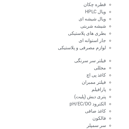
قطره چکان
ویال HPLC
ویال شیشه ای
شیشه شربتی
بطری های پلاستیکی
جار استوانه ای
لوازم مصرفی و پلاستیکی
فیلتر سر سرنگی
مجللی
کاغذ پی اچ
فیلتر ممبران
پارافیلم
پتری دیش (پلیت)
الکترود pH/EC/DO
کاغذ صافی
فالکون
سر سمپلر