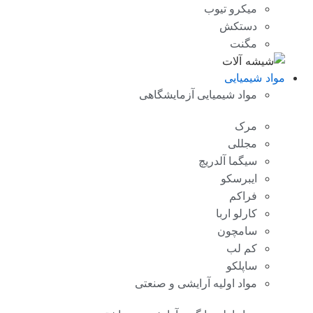
میکرو تیوب
دستکش
مگنت
مواد شیمیایی
مواد شیمیایی آزمایشگاهی
مرک
مجللی
سیگما آلدریچ
ایبرسکو
فراکم
کارلو اربا
سامچون
کم لب
ساپلکو
مواد اولیه آرایشی و صنعتی