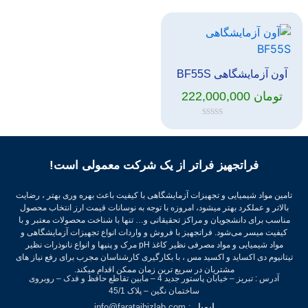
0
0
از
از
5
5
آون آزمایشگاهی BF55S
تومان
222,000,000
امتیاز
0
از
5
فراتجهیز فراتر از یک شرکت معمولی است!
تامین مواد شیمیایی و تجهیزات آزمایشگاهی با کیفیت باعث بهره وری بهتر ، رضایت
بالاتر و عملکرد بهتر میشود، امروزه با توجه به نوسانات قیمت ارز انتخاب محصول
مناسب برای دانشجویان و مراکز تحقیقاتی و… تنها با شناخت محصولات معتبر و با
کیفیت میسر می‌شود.
فراتجهیز با فروش و واردات انواع تجهیزات آزمایشگاهی و
مواد شیمیایی و مواد مصرفی نظیر کاغذ pH مرک و پنپها و انواع نانوذرات نظیر
تیتانیوم دی اکساید و اکسید مس ، با بکارگیری کارشناسان مجرب برای رفع نیاز های
مشتریان در سریع ترین زمان ممکن اقدام میکند.
آدرس : تبریز – خیابان پاستور جدید 4 – مابین تقاطع حافظ و فدک – روبروی
ساختمان نگین – پلاک 45/1
ایمیل
: info@faratajhizlab.com