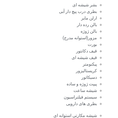
بشر شیشه ای
بطری درب پیچ دار آبی
ارلن مایر
بالن رده دار
بالن ژوژه
مزور(استوانه مدرج)
بورت
قیف دکانتور
قیف شیشه ای
پیکنومتر
کریستالیزور
دسیکاتور
پیپت ژوژه و ساده
شیشه ساعت
سیستم فیلتراسیون
بطری های دارویی
شیشه مکارتی استوانه ای