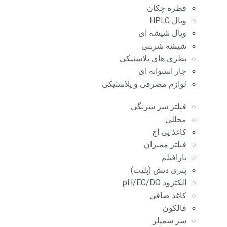
قطره چکان
ویال HPLC
ویال شیشه ای
شیشه شربتی
بطری های پلاستیکی
جار استوانه ای
لوازم مصرفی و پلاستیکی
فیلتر سر سرنگی
مجللی
کاغذ پی اچ
فیلتر ممبران
پارافیلم
پتری دیش (پلیت)
الکترود pH/EC/DO
کاغذ صافی
فالکون
سر سمپلر