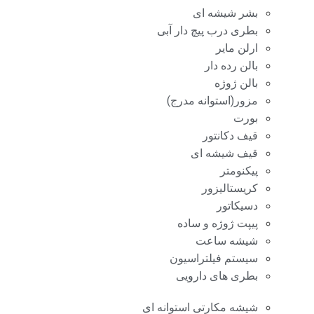
بشر شیشه ای
بطری درب پیچ دار آبی
ارلن مایر
بالن رده دار
بالن ژوژه
مزور(استوانه مدرج)
بورت
قیف دکانتور
قیف شیشه ای
پیکنومتر
کریستالیزور
دسیکاتور
پیپت ژوژه و ساده
شیشه ساعت
سیستم فیلتراسیون
بطری های دارویی
شیشه مکارتی استوانه ای