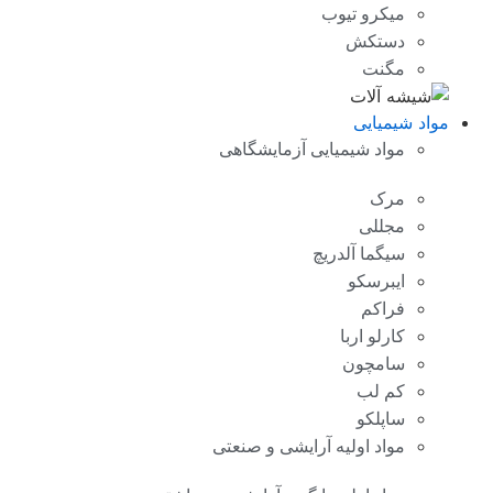
میکرو تیوب
دستکش
مگنت
مواد شیمیایی
مواد شیمیایی آزمایشگاهی
مرک
مجللی
سیگما آلدریچ
ایبرسکو
فراکم
کارلو اربا
سامچون
کم لب
ساپلکو
مواد اولیه آرایشی و صنعتی