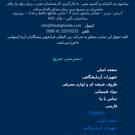
تیتانیوم دی اکساید و اکسید مس ، با بکارگیری کارشناسان مجرب برای رفع نیاز های
مشتریان در سریع ترین زمان ممکن اقدام میکند.
آدرس : تبریز – خیابان پاستور جدید 4 – مابین تقاطع حافظ و فدک – روبروی
ساختمان نگین – پلاک 45/1
ایمیل
: info@faratajhizlab.com
تلفن
: 33370233 41 0098
کلیه حقوق این سایت متعلق به شرکت بین المللی فراتجهیز پیشگامان آزما (سهامی
خاص) می‌باشد.
دسترسی سریع
صفحه اصلی
تجهیزات آزمایشگاهی
ظروف شیشه ای و لوازم مصرفی
مواد شیمیایی
تماس با ما
فارسی
English
صفحه اصلی
تجهیزات آزمایشگاهی