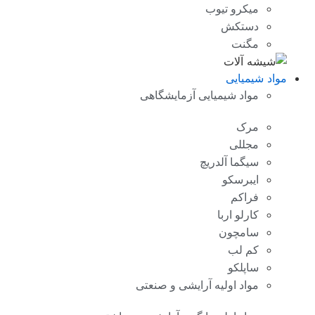
میکرو تیوب
دستکش
مگنت
مواد شیمیایی
مواد شیمیایی آزمایشگاهی
مرک
مجللی
سیگما آلدریچ
ایبرسکو
فراکم
کارلو اربا
سامچون
کم لب
ساپلکو
مواد اولیه آرایشی و صنعتی