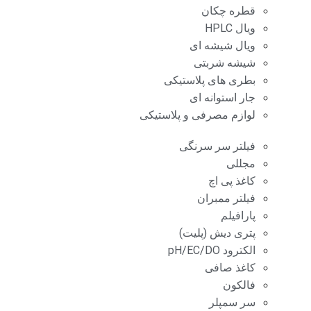
قطره چکان
ویال HPLC
ویال شیشه ای
شیشه شربتی
بطری های پلاستیکی
جار استوانه ای
لوازم مصرفی و پلاستیکی
فیلتر سر سرنگی
مجللی
کاغذ پی اچ
فیلتر ممبران
پارافیلم
پتری دیش (پلیت)
الکترود pH/EC/DO
کاغذ صافی
فالکون
سر سمپلر