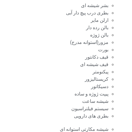
بشر شیشه ای
بطری درب پیچ دار آبی
ارلن مایر
بالن رده دار
بالن ژوژه
مزور(استوانه مدرج)
بورت
قیف دکانتور
قیف شیشه ای
پیکنومتر
کریستالیزور
دسیکاتور
پیپت ژوژه و ساده
شیشه ساعت
سیستم فیلتراسیون
بطری های دارویی
شیشه مکارتی استوانه ای