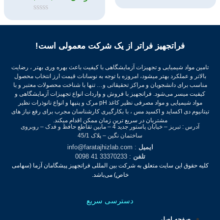
امتیاز
0
امتیاز
از
0
5
از
5
فراتجهیز فراتر از یک شرکت معمولی است!
تامین مواد شیمیایی و تجهیزات آزمایشگاهی با کیفیت باعث بهره وری بهتر ، رضایت
بالاتر و عملکرد بهتر میشود، امروزه با توجه به نوسانات قیمت ارز انتخاب محصول
مناسب برای دانشجویان و مراکز تحقیقاتی و… تنها با شناخت محصولات معتبر و با
کیفیت میسر می‌شود.
فراتجهیز با فروش و واردات انواع تجهیزات آزمایشگاهی و
مواد شیمیایی و مواد مصرفی نظیر کاغذ pH مرک و پنپها و انواع نانوذرات نظیر
تیتانیوم دی اکساید و اکسید مس ، با بکارگیری کارشناسان مجرب برای رفع نیاز های
مشتریان در سریع ترین زمان ممکن اقدام میکند.
آدرس : تبریز – خیابان پاستور جدید 4 – مابین تقاطع حافظ و فدک – روبروی
ساختمان نگین – پلاک 45/1
ایمیل
: info@faratajhizlab.com
تلفن
: 33370233 41 0098
کلیه حقوق این سایت متعلق به شرکت بین المللی فراتجهیز پیشگامان آزما (سهامی
خاص) می‌باشد.
دسترسی سریع
صفحه اصلی