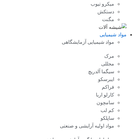
میکرو تیوب
دستکش
مگنت
مواد شیمیایی
مواد شیمیایی آزمایشگاهی
مرک
مجللی
سیگما آلدریچ
ایبرسکو
فراکم
کارلو اربا
سامچون
کم لب
ساپلکو
مواد اولیه آرایشی و صنعتی