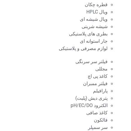
قطره چکان
ویال HPLC
ویال شیشه ای
شیشه شربتی
بطری های پلاستیکی
جار استوانه ای
لوازم مصرفی و پلاستیکی
فیلتر سر سرنگی
مجللی
کاغذ پی اچ
فیلتر ممبران
پارافیلم
پتری دیش (پلیت)
الکترود pH/EC/DO
کاغذ صافی
فالکون
سر سمپلر