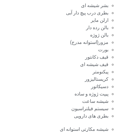
بشر شیشه ای
بطری درب پیچ دار آبی
ارلن مایر
بالن رده دار
بالن ژوژه
مزور(استوانه مدرج)
بورت
قیف دکانتور
قیف شیشه ای
پیکنومتر
کریستالیزور
دسیکاتور
پیپت ژوژه و ساده
شیشه ساعت
سیستم فیلتراسیون
بطری های دارویی
شیشه مکارتی استوانه ای