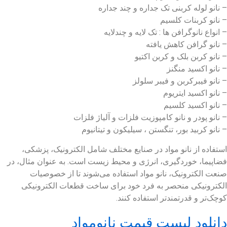
– نانو لوله کربنی تک جداره و چند جداره
– نانو کربنات کلسیم
– انواع نانوگرافن ها : تک لایه و چندلایه
– نانو گرافن کاهش یافته
– نانو کربن بلک و کربن اکتیو
– نانو اکسید منگنز
– نانو فیبرکربن و فیبر سلولز
– نانو اکسید ایتریوم
– نانو اکسید کلسیم
– نانو پودر و نانو کامپوزیت فلزات و آلیاژ فلزات
– نانو کربید بور، تنگستن ، سیلیکون و تیتانیوم
استفاده از نانو مواد در صنایع مختلف شامل الکترونیک، پزشکی،
فضاپیما، خوردگیری، انرژی و محیط زیست است. به عنوان مثال، در
صنعت الکترونیک، نانو مواد استفاده می‌شوند تا از خصوصیات
الکترونیکی منحصر به فرد خود برای ساخت قطعات الکترونیکی
کوچک‌تر و قدرتمندتر استفاده کنند.
دانلود لیست قیمت نانومواد