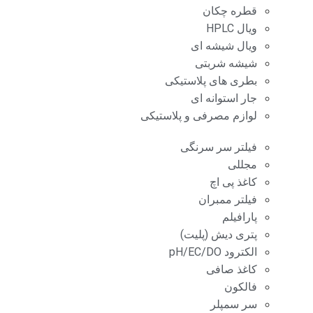
قطره چکان
ویال HPLC
ویال شیشه ای
شیشه شربتی
بطری های پلاستیکی
جار استوانه ای
لوازم مصرفی و پلاستیکی
فیلتر سر سرنگی
مجللی
کاغذ پی اچ
فیلتر ممبران
پارافیلم
پتری دیش (پلیت)
الکترود pH/EC/DO
کاغذ صافی
فالکون
سر سمپلر