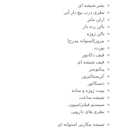
بشر شیشه ای
بطری درب پیچ دار آبی
ارلن مایر
بالن رده دار
بالن ژوژه
مزور(استوانه مدرج)
بورت
قیف دکانتور
قیف شیشه ای
پیکنومتر
کریستالیزور
دسیکاتور
پیپت ژوژه و ساده
شیشه ساعت
سیستم فیلتراسیون
بطری های دارویی
شیشه مکارتی استوانه ای