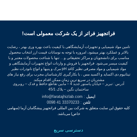
فراتجهیز فراتر از یک شرکت معمولی است!
تامین مواد شیمیایی و تجهیزات آزمایشگاهی با کیفیت باعث بهره وری بهتر ، رضایت
بالاتر و عملکرد بهتر میشود، امروزه با توجه به نوسانات قیمت ارز انتخاب محصول
مناسب برای دانشجویان و مراکز تحقیقاتی و… تنها با شناخت محصولات معتبر و با
کیفیت میسر می‌شود.
فراتجهیز با فروش و واردات انواع تجهیزات آزمایشگاهی و
مواد شیمیایی و مواد مصرفی نظیر کاغذ pH مرک و پنپها و انواع نانوذرات نظیر
تیتانیوم دی اکساید و اکسید مس ، با بکارگیری کارشناسان مجرب برای رفع نیاز های
مشتریان در سریع ترین زمان ممکن اقدام میکند.
آدرس : تبریز – خیابان پاستور جدید 4 – مابین تقاطع حافظ و فدک – روبروی
ساختمان نگین – پلاک 45/1
ایمیل
: info@faratajhizlab.com
تلفن
: 33370233 41 0098
کلیه حقوق این سایت متعلق به شرکت بین المللی فراتجهیز پیشگامان آزما (سهامی
خاص) می‌باشد.
دسترسی سریع