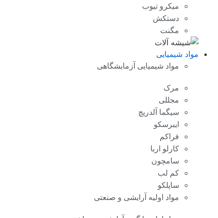
میکرو تیوب
دستکش
مگنت
مواد شیمیایی
مواد شیمیایی آزمایشگاهی
مرک
مجللی
سیگما آلدریچ
ایبرسکو
فراکم
کارلو اربا
سامچون
کم لب
ساپلکو
مواد اولیه آرایشی و صنعتی