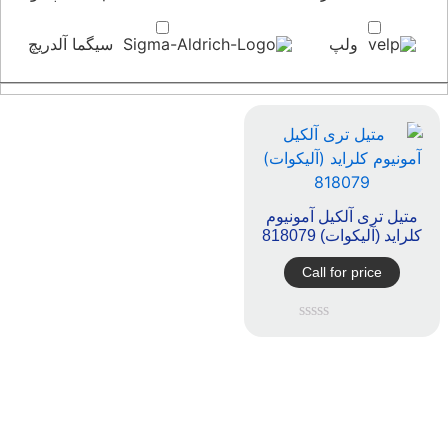
ولپ
سیگما آلدریچ
متیل تری آلکیل آمونیوم
کلراید (آلیکوات) 818079
Call for price
امتیاز
0
از
5