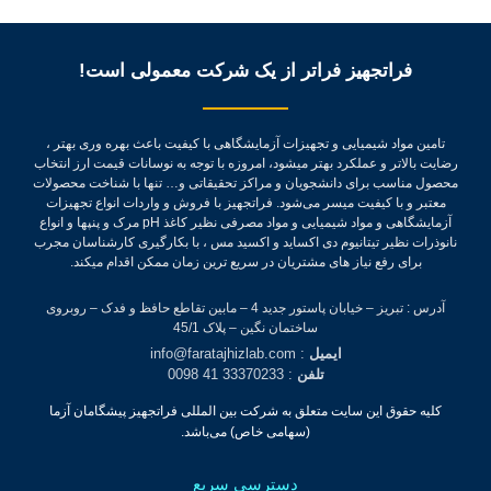
فراتجهیز فراتر از یک شرکت معمولی است!
تامین مواد شیمیایی و تجهیزات آزمایشگاهی با کیفیت باعث بهره وری بهتر ،
رضایت بالاتر و عملکرد بهتر میشود، امروزه با توجه به نوسانات قیمت ارز انتخاب
محصول مناسب برای دانشجویان و مراکز تحقیقاتی و… تنها با شناخت محصولات
معتبر و با کیفیت میسر می‌شود.
فراتجهیز با فروش و واردات انواع تجهیزات
آزمایشگاهی و مواد شیمیایی و مواد مصرفی نظیر کاغذ pH مرک و پنپها و انواع
نانوذرات نظیر تیتانیوم دی اکساید و اکسید مس ، با بکارگیری کارشناسان مجرب
برای رفع نیاز های مشتریان در سریع ترین زمان ممکن اقدام میکند.
آدرس : تبریز – خیابان پاستور جدید 4 – مابین تقاطع حافظ و فدک – روبروی
ساختمان نگین – پلاک 45/1
ایمیل
: info@faratajhizlab.com
تلفن
: 33370233 41 0098
کلیه حقوق این سایت متعلق به شرکت بین المللی فراتجهیز پیشگامان آزما
(سهامی خاص) می‌باشد.
دسترسی سریع