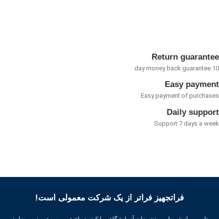
0
از
5
Return guarant
Easy payme
Easy payment of purcha
Daily suppo
Support 7 days a w
فراتجهیز فراتر از یک شرکت معمولی است!
تامین مواد شیمیایی و تجهیزات آزمایشگاهی با کیفیت باعث بهره وری بهتر ، رضایت