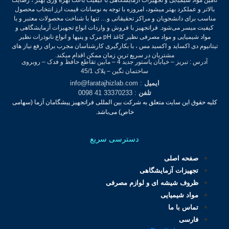
بالاتر و عملکرد بهتر میشود، امروزه با توجه به نوسانات قیمت ارز انتخاب محصول
مناسب برای دانشجویان و مراکز تحقیقاتی و… تنها با شناخت محصولات معتبر و با
کیفیت میسر می‌شود.
فراتجهیز با فروش و واردات انواع تجهیزات آزمایشگاهی و
مواد شیمیایی و مواد مصرفی نظیر کاغذ pH مرک و پنپها و انواع نانوذرات نظیر
تیتانیوم دی اکساید و اکسید مس ، با بکارگیری کارشناسان مجرب برای رفع نیاز های
مشتریان در سریع ترین زمان ممکن اقدام میکند.
آدرس : تبریز – خیابان پاستور جدید 4 – مابین تقاطع حافظ و فدک – روبروی
ساختمان نگین – پلاک 45/1
ایمیل
: info@faratajhizlab.com
تلفن
: 33370233 41 0098
کلیه حقوق این سایت متعلق به شرکت بین المللی فراتجهیز پیشگامان آزما (سهامی
خاص) می‌باشد.
دسترسی سریع
صفحه اصلی
تجهیزات آزمایشگاهی
ظروف شیشه ای و لوازم مصرفی
مواد شیمیایی
تماس با ما
فارسی