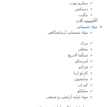
میکرو تیوب
دستکش
مگنت
مواد شیمیایی
مواد شیمیایی آزمایشگاهی
مرک
مجللی
سیگما آلدریچ
ایبرسکو
فراکم
کارلو اربا
سامچون
کم لب
ساپلکو
مواد اولیه آرایشی و صنعتی