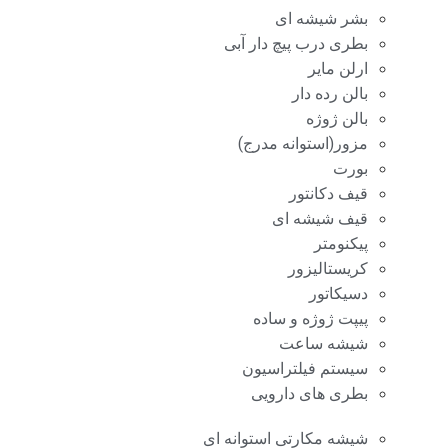
بشر شیشه ای
بطری درب پیچ دار آبی
ارلن مایر
بالن رده دار
بالن ژوژه
مزور(استوانه مدرج)
بورت
قیف دکانتور
قیف شیشه ای
پیکنومتر
کریستالیزور
دسیکاتور
پیپت ژوژه و ساده
شیشه ساعت
سیستم فیلتراسیون
بطری های دارویی
شیشه مکارتی استوانه ای