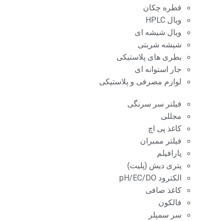
قطره چکان
ویال HPLC
ویال شیشه ای
شیشه شربتی
بطری های پلاستیکی
جار استوانه ای
لوازم مصرفی و پلاستیکی
فیلتر سر سرنگی
مجللی
کاغذ پی اچ
فیلتر ممبران
پارافیلم
پتری دیش (پلیت)
الکترود pH/EC/DO
کاغذ صافی
فالکون
سر سمپلر