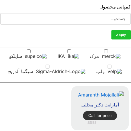
پانی محصول
Apply
مرک
IKA
ساپلکو
ولپ
سیگما آلدریچ
آمارانت دکتر مجللی
Call for price
امتیاز