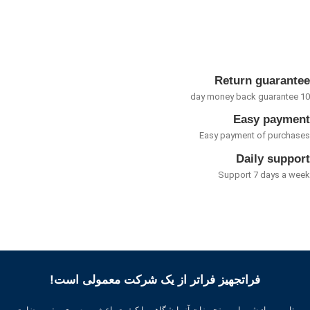
0
از
5
Return guarant
Easy payme
Easy payment of purcha
Daily suppo
Support 7 days a w
فراتجهیز فراتر از یک شرکت معمولی است!
تامین مواد شیمیایی و تجهیزات آزمایشگاهی با کیفیت باعث بهره وری بهتر ، رضایت