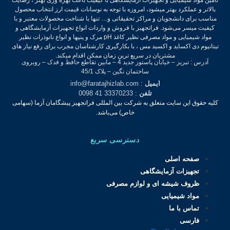
بالاتر و عملکرد بهتر میشود، امروزه با توجه به نوسانات قیمت ارز انتخاب محصول
مناسب برای دانشجویان و مراکز تحقیقاتی و… تنها با شناخت محصولات معتبر و با
کیفیت میسر می‌شود.
فراتجهیز با فروش و واردات انواع تجهیزات آزمایشگاهی و
مواد شیمیایی و مواد مصرفی نظیر کاغذ pH مرک و پنپها و انواع نانوذرات نظیر
تیتانیوم دی اکساید و اکسید مس ، با بکارگیری کارشناسان مجرب برای رفع نیاز های
مشتریان در سریع ترین زمان ممکن اقدام میکند.
آدرس : تبریز – خیابان پاستور جدید 4 – مابین تقاطع حافظ و فدک – روبروی
ساختمان نگین – پلاک 45/1
ایمیل
: info@faratajhizlab.com
تلفن
: 33370233 41 0098
کلیه حقوق این سایت متعلق به شرکت بین المللی فراتجهیز پیشگامان آزما (سهامی
خاص) می‌باشد.
دسترسی سریع
صفحه اصلی
تجهیزات آزمایشگاهی
ظروف شیشه ای و لوازم مصرفی
مواد شیمیایی
تماس با ما
فارسی