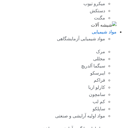
میکرو تیوب
دستکش
مگنت
مواد شیمیایی
مواد شیمیایی آزمایشگاهی
مرک
مجللی
سیگما آلدریچ
ایبرسکو
فراکم
کارلو اربا
سامچون
کم لب
ساپلکو
مواد اولیه آرایشی و صنعتی