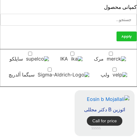
پانی محصول
Apply
مرک
IKA
ساپلکو
ولپ
سیگما آلدریچ
ائوزین B دکتر مجللی
Call for price
امتیاز