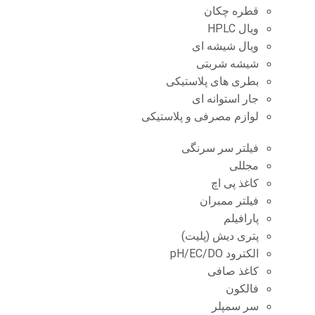
قطره چکان
ویال HPLC
ویال شیشه ای
شیشه شربتی
بطری های پلاستیکی
جار استوانه ای
لوازم مصرفی و پلاستیکی
فیلتر سر سرنگی
مجللی
کاغذ پی اچ
فیلتر ممبران
پارافیلم
پتری دیش (پلیت)
الکترود pH/EC/DO
کاغذ صافی
فالکون
سر سمپلر