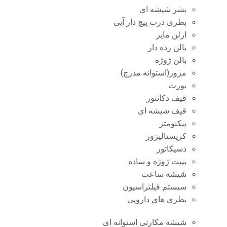
بشر شیشه ای
بطری درب پیچ دار آبی
ارلن مایر
بالن رده دار
بالن ژوژه
مزور(استوانه مدرج)
بورت
قیف دکانتور
قیف شیشه ای
پیکنومتر
کریستالیزور
دسیکاتور
پیپت ژوژه و ساده
شیشه ساعت
سیستم فیلتراسیون
بطری های دارویی
شیشه مکارتی استوانه ای