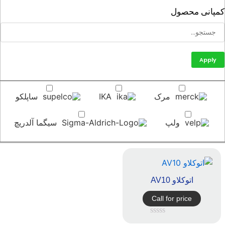
پانی محصول
Apply
مرک
IKA
ساپلکو
ولپ
سیگما آلدریچ
اتوکلاو AV10
Call for price
امتیاز