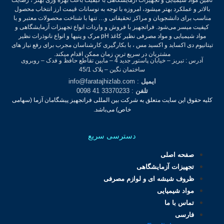
بالاتر و عملکرد بهتر میشود، امروزه با توجه به نوسانات قیمت ارز انتخاب محصول
مناسب برای دانشجویان و مراکز تحقیقاتی و… تنها با شناخت محصولات معتبر و با
کیفیت میسر می‌شود.
فراتجهیز با فروش و واردات انواع تجهیزات آزمایشگاهی و
مواد شیمیایی و مواد مصرفی نظیر کاغذ pH مرک و پنپها و انواع نانوذرات نظیر
تیتانیوم دی اکساید و اکسید مس ، با بکارگیری کارشناسان مجرب برای رفع نیاز های
مشتریان در سریع ترین زمان ممکن اقدام میکند.
آدرس : تبریز – خیابان پاستور جدید 4 – مابین تقاطع حافظ و فدک – روبروی
ساختمان نگین – پلاک 45/1
ایمیل
: info@faratajhizlab.com
تلفن
: 33370233 41 0098
کلیه حقوق این سایت متعلق به شرکت بین المللی فراتجهیز پیشگامان آزما (سهامی
خاص) می‌باشد.
دسترسی سریع
صفحه اصلی
تجهیزات آزمایشگاهی
ظروف شیشه ای و لوازم مصرفی
مواد شیمیایی
تماس با ما
فارسی