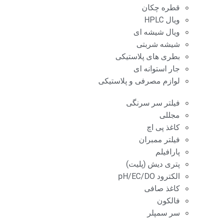
قطره چکان
ویال HPLC
ویال شیشه ای
شیشه شربتی
بطری های پلاستیکی
جار استوانه ای
لوازم مصرفی و پلاستیکی
فیلتر سر سرنگی
مجللی
کاغذ پی اچ
فیلتر ممبران
پارافیلم
پتری دیش (پلیت)
الکترود pH/EC/DO
کاغذ صافی
فالکون
سر سمپلر