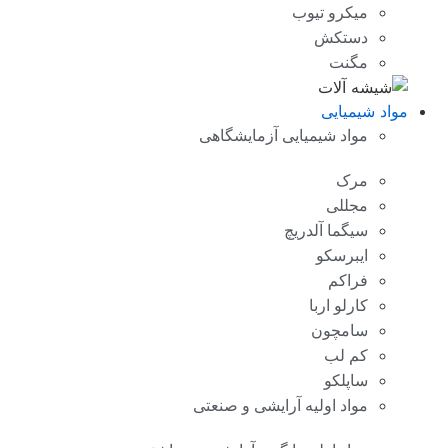
میکرو تیوب
دستکش
مگنت
مواد شیمیایی
مواد شیمیایی آزمایشگاهی
مرک
مجللی
سیگما آلدریچ
ایبرسکو
فراکم
کارلو اربا
سامچون
کم لب
ساپلکو
مواد اولیه آرایشی و صنعتی