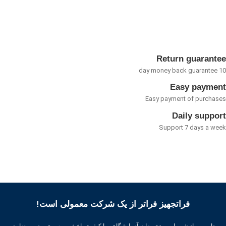
0
از
5
Return guarant
Easy payme
Easy payment of purcha
Daily suppo
Support 7 days a w
فراتجهیز فراتر از یک شرکت معمولی است!
تامین مواد شیمیایی و تجهیزات آزمایشگاهی با کیفیت باعث بهره وری بهتر ، رضایت