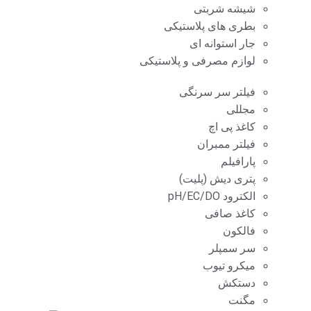
شیشه شربتی
بطری های پلاستیکی
جار استوانه ای
لوازم مصرفی و پلاستیکی
فیلتر سر سرنگی
مجللی
کاغذ پی اچ
فیلتر ممبران
پارافیلم
پتری دیش (پلیت)
الکترود pH/EC/DO
کاغذ صافی
فالکون
سر سمپلر
میکرو تیوب
دستکش
مگنت