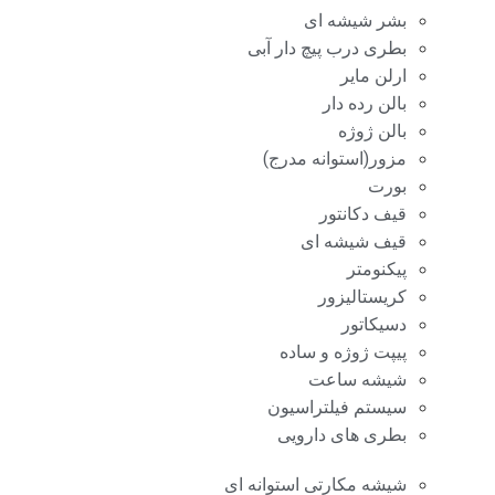
بشر شیشه ای
بطری درب پیچ دار آبی
ارلن مایر
بالن رده دار
بالن ژوژه
مزور(استوانه مدرج)
بورت
قیف دکانتور
قیف شیشه ای
پیکنومتر
کریستالیزور
دسیکاتور
پیپت ژوژه و ساده
شیشه ساعت
سیستم فیلتراسیون
بطری های دارویی
شیشه مکارتی استوانه ای