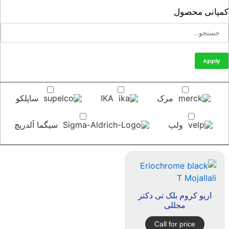
پانی محصول
Apply
مرک
IKA
ساپلکو
ولپ
سیگما آلدریچ
اريو کروم بلک تی دکتر
مجللی
Call for price