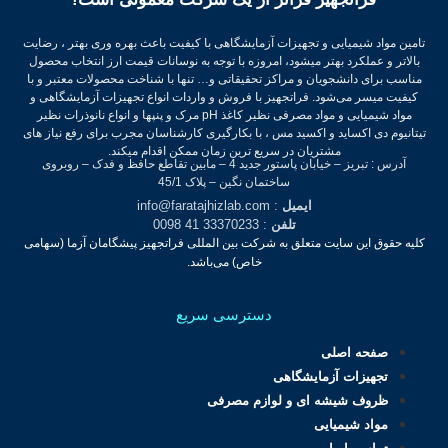
تامین مواد شیمیایی و تجهیزات آزمایشگاهی با کیفیت باعث بهره وری بهتر ، رضایت
بالاتر و عملکرد بهتر میشود، امروزه با توجه به نوسانات قیمت ارز انتخاب محصول
مناسب برای دانشجویان و مراکز تحقیقاتی و… تنها با شناخت محصولات معتبر و با
کیفیت میسر می‌شود.
فراتجهیز با فروش و واردات انواع تجهیزات آزمایشگاهی و
مواد شیمیایی و مواد مصرفی نظیر کاغذ pH مرک و پنپها و انواع نانوذرات نظیر
تیتانیوم دی اکساید و اکسید مس ، با بکارگیری کارشناسان مجرب برای رفع نیاز های
مشتریان در سریع ترین زمان ممکن اقدام میکند.
آدرس : تبریز – خیابان پاستور جدید 4 – مابین تقاطع حافظ و فدک – روبروی
ساختمان نگین – پلاک 45/1
ایمیل
: info@faratajhizlab.com
تلفن
: 33370233 41 0098
کلیه حقوق این سایت متعلق به شرکت بین المللی فراتجهیز پیشگامان آزما (سهامی
خاص) می‌باشد.
دسترسی سریع
صفحه اصلی
تجهیزات آزمایشگاهی
ظروف شیشه ای و لوازم مصرفی
مواد شیمیایی