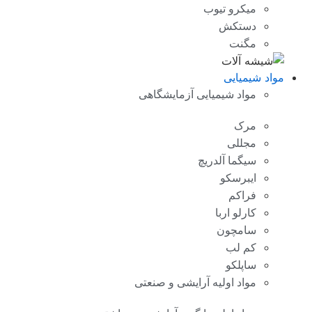
میکرو تیوب
دستکش
مگنت
مواد شیمیایی
مواد شیمیایی آزمایشگاهی
مرک
مجللی
سیگما آلدریچ
ایبرسکو
فراکم
کارلو اربا
سامچون
کم لب
ساپلکو
مواد اولیه آرایشی و صنعتی