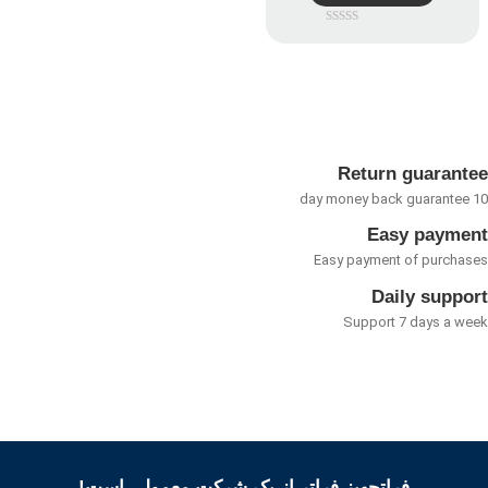
امتیاز
0
از
5
Return guarant
Easy payme
Easy payment of purcha
Daily suppo
Support 7 days a w
فراتجهیز فراتر از یک شرکت معمولی است!