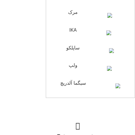
مرک
IKA
ساپلکو
ولپ
سیگما آلدریچ