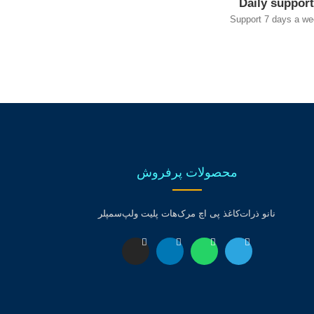
Daily support
Support 7 days a we
محصولات پرفروش
نانو ذرات
کاغذ پی اچ مرک
هات پلیت ولپ
سمپلر