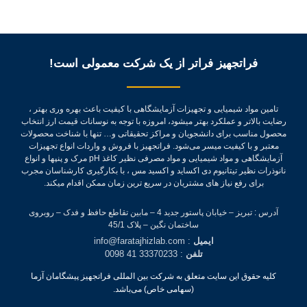
فراتجهیز فراتر از یک شرکت معمولی است!
تامین مواد شیمیایی و تجهیزات آزمایشگاهی با کیفیت باعث بهره وری بهتر ،
رضایت بالاتر و عملکرد بهتر میشود، امروزه با توجه به نوسانات قیمت ارز انتخاب
محصول مناسب برای دانشجویان و مراکز تحقیقاتی و… تنها با شناخت محصولات
معتبر و با کیفیت میسر می‌شود.
فراتجهیز با فروش و واردات انواع تجهیزات
آزمایشگاهی و مواد شیمیایی و مواد مصرفی نظیر کاغذ pH مرک و پنپها و انواع
نانوذرات نظیر تیتانیوم دی اکساید و اکسید مس ، با بکارگیری کارشناسان مجرب
برای رفع نیاز های مشتریان در سریع ترین زمان ممکن اقدام میکند.
آدرس : تبریز – خیابان پاستور جدید 4 – مابین تقاطع حافظ و فدک – روبروی
ساختمان نگین – پلاک 45/1
ایمیل
: info@faratajhizlab.com
تلفن
: 33370233 41 0098
کلیه حقوق این سایت متعلق به شرکت بین المللی فراتجهیز پیشگامان آزما
(سهامی خاص) می‌باشد.