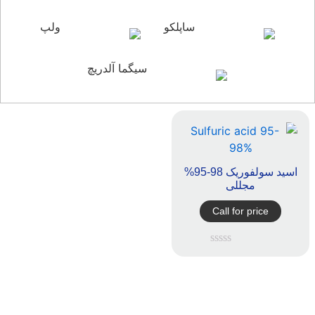
ساپلکو
ولپ
سیگما آلدریچ
اسید سولفوریک 98-95%
مجللی
Call for price
امتیاز
0
از
5