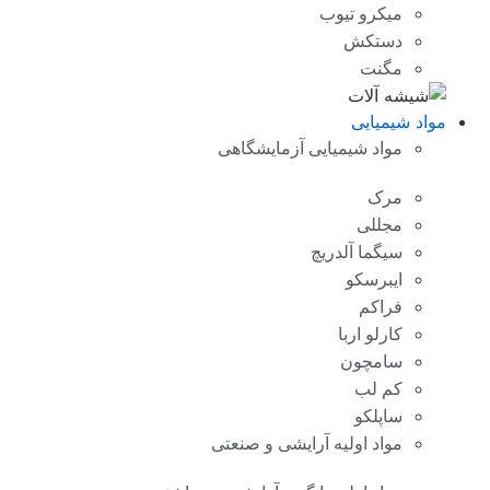
میکرو تیوب
دستکش
مگنت
مواد شیمیایی
مواد شیمیایی آزمایشگاهی
مرک
مجللی
سیگما آلدریچ
ایبرسکو
فراکم
کارلو اربا
سامچون
کم لب
ساپلکو
مواد اولیه آرایشی و صنعتی