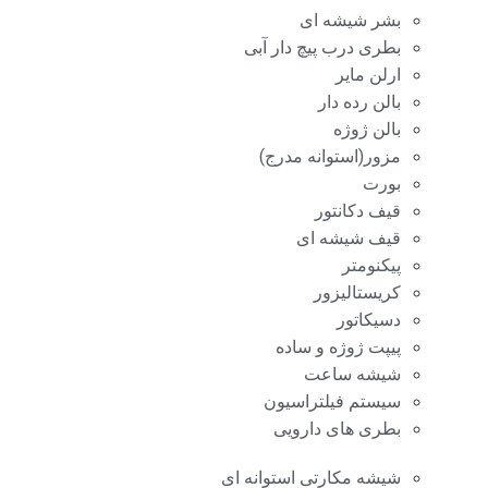
بشر شیشه ای
بطری درب پیچ دار آبی
ارلن مایر
بالن رده دار
بالن ژوژه
مزور(استوانه مدرج)
بورت
قیف دکانتور
قیف شیشه ای
پیکنومتر
کریستالیزور
دسیکاتور
پیپت ژوژه و ساده
شیشه ساعت
سیستم فیلتراسیون
بطری های دارویی
شیشه مکارتی استوانه ای