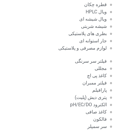
قطره چکان
ویال HPLC
ویال شیشه ای
شیشه شربتی
بطری های پلاستیکی
جار استوانه ای
لوازم مصرفی و پلاستیکی
فیلتر سر سرنگی
مجللی
کاغذ پی اچ
فیلتر ممبران
پارافیلم
پتری دیش (پلیت)
الکترود pH/EC/DO
کاغذ صافی
فالکون
سر سمپلر