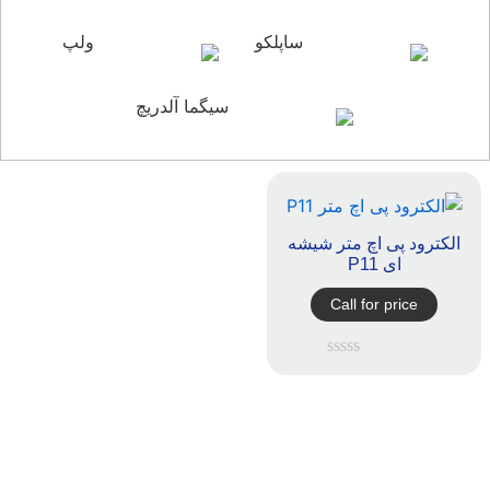
ساپلکو
ولپ
سیگما آلدریچ
الکترود پی اچ متر شیشه
ای P11
Call for price
امتیاز
0
از
5