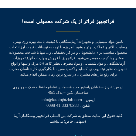
فراتجهیز فراتر از یک شرکت معمولی است!
تامین مواد شیمیایی و تجهیزات آزمایشگاهی با کیفیت باعث بهره وری بهتر ،
رضایت بالاتر و عملکرد بهتر میشود، امروزه با توجه به نوسانات قیمت ارز انتخاب
محصول مناسب برای دانشجویان و مراکز تحقیقاتی و… تنها با شناخت محصولات
معتبر و با کیفیت میسر می‌شود.
فراتجهیز با فروش و واردات انواع تجهیزات
آزمایشگاهی و مواد شیمیایی و مواد مصرفی نظیر کاغذ pH مرک و پنپها و انواع
نانوذرات نظیر تیتانیوم دی اکساید و اکسید مس ، با بکارگیری کارشناسان مجرب
برای رفع نیاز های مشتریان در سریع ترین زمان ممکن اقدام میکند.
آدرس : تبریز – خیابان پاستور جدید 4 – مابین تقاطع حافظ و فدک – روبروی
ساختمان نگین – پلاک 45/1
ایمیل
: info@faratajhizlab.com
تلفن
: 33370233 41 0098
کلیه حقوق این سایت متعلق به شرکت بین المللی فراتجهیز پیشگامان آزما
(سهامی خاص) می‌باشد.
دسترسی سریع