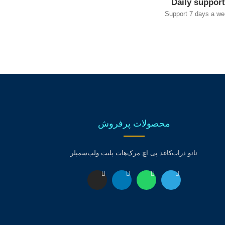
Daily support
Support 7 days a we
محصولات پرفروش
نانو ذرات
کاغذ پی اچ مرک
هات پلیت ولپ
سمپلر