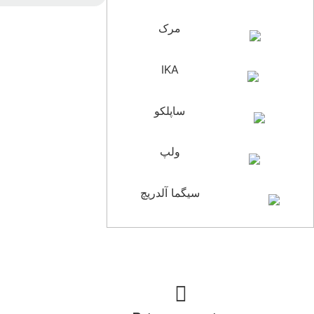
مرک
IKA
ساپلکو
ولپ
سیگما آلدریچ