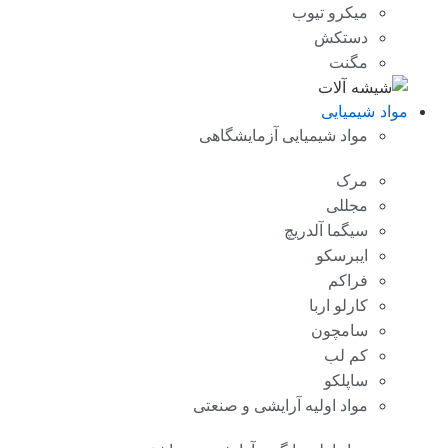
میکرو تیوب
دستکش
مگنت
مواد شیمیایی
مواد شیمیایی آزمایشگاهی
مرک
مجللی
سیگما آلدریچ
ایبرسکو
فراکم
کارلو اربا
سامچون
کم لب
ساپلکو
مواد اولیه آرایشی و صنعتی