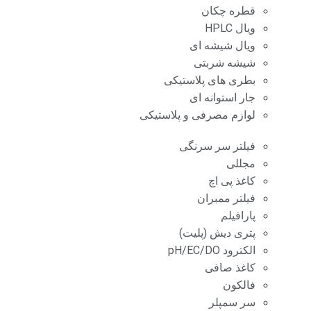
قطره چکان
ویال HPLC
ویال شیشه ای
شیشه شربتی
بطری های پلاستیکی
جار استوانه ای
لوازم مصرفی و پلاستیکی
فیلتر سر سرنگی
مجللی
کاغذ پی اچ
فیلتر ممبران
پارافیلم
پتری دیش (پلیت)
الکترود pH/EC/DO
کاغذ صافی
فالکون
سر سمپلر