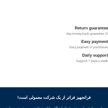
0
از
5
Return guarant
Easy payme
Easy payment of purcha
Daily suppo
Support 7 days a w
فراتجهیز فراتر از یک شرکت معمولی است!
تامین مواد شیمیایی و تجهیزات آزمایشگاهی با کیفیت باعث بهره وری بهتر ، رضایت