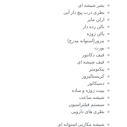
بشر شیشه ای
بطری درب پیچ دار آبی
ارلن مایر
بالن رده دار
بالن ژوژه
مزور(استوانه مدرج)
بورت
قیف دکانتور
قیف شیشه ای
پیکنومتر
کریستالیزور
دسیکاتور
پیپت ژوژه و ساده
شیشه ساعت
سیستم فیلتراسیون
بطری های دارویی
شیشه مکارتی استوانه ای