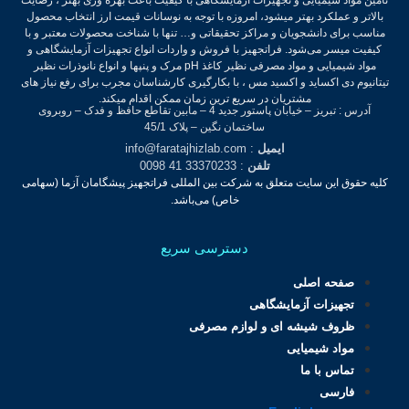
بالاتر و عملکرد بهتر میشود، امروزه با توجه به نوسانات قیمت ارز انتخاب محصول
مناسب برای دانشجویان و مراکز تحقیقاتی و… تنها با شناخت محصولات معتبر و با
کیفیت میسر می‌شود.
فراتجهیز با فروش و واردات انواع تجهیزات آزمایشگاهی و
مواد شیمیایی و مواد مصرفی نظیر کاغذ pH مرک و پنپها و انواع نانوذرات نظیر
تیتانیوم دی اکساید و اکسید مس ، با بکارگیری کارشناسان مجرب برای رفع نیاز های
مشتریان در سریع ترین زمان ممکن اقدام میکند.
آدرس : تبریز – خیابان پاستور جدید 4 – مابین تقاطع حافظ و فدک – روبروی
ساختمان نگین – پلاک 45/1
ایمیل
: info@faratajhizlab.com
تلفن
: 33370233 41 0098
کلیه حقوق این سایت متعلق به شرکت بین المللی فراتجهیز پیشگامان آزما (سهامی
خاص) می‌باشد.
دسترسی سریع
صفحه اصلی
تجهیزات آزمایشگاهی
ظروف شیشه ای و لوازم مصرفی
مواد شیمیایی
تماس با ما
فارسی