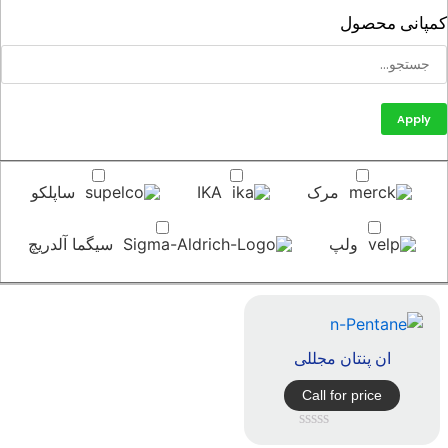
پانی محصول
Apply
مرک
IKA
ساپلکو
ولپ
سیگما آلدریچ
ان پنتان مجللی
Call for price
امتیاز