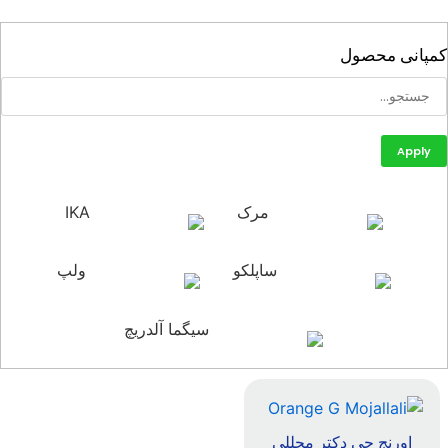
پانی محصول
Apply
مرک
IKA
ساپلکو
ولپ
سیگما آلدریچ
اورنج جی دکتر مجللی