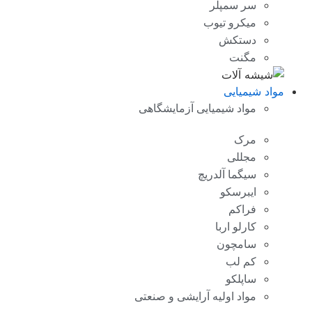
سر سمپلر
میکرو تیوب
دستکش
مگنت
مواد شیمیایی
مواد شیمیایی آزمایشگاهی
مرک
مجللی
سیگما آلدریچ
ایبرسکو
فراکم
کارلو اربا
سامچون
کم لب
ساپلکو
مواد اولیه آرایشی و صنعتی