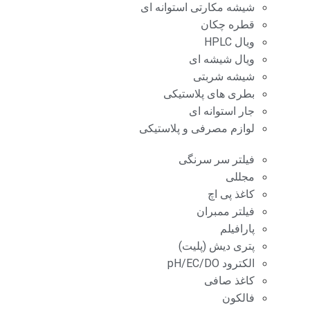
شیشه مکارتی استوانه ای
قطره چکان
ویال HPLC
ویال شیشه ای
شیشه شربتی
بطری های پلاستیکی
جار استوانه ای
لوازم مصرفی و پلاستیکی
فیلتر سر سرنگی
مجللی
کاغذ پی اچ
فیلتر ممبران
پارافیلم
پتری دیش (پلیت)
الکترود pH/EC/DO
کاغذ صافی
فالکون