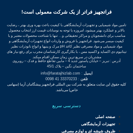
فراتجهیز فراتر از یک شرکت معمولی است!
تامین مواد شیمیایی و تجهیزات آزمایشگاهی با کیفیت باعث بهره وری بهتر ، رضایت
بالاتر و عملکرد بهتر میشود، امروزه با توجه به نوسانات قیمت ارز انتخاب محصول
مناسب برای دانشجویان و مراکز تحقیقاتی و… تنها با شناخت محصولات معتبر و با
کیفیت میسر می‌شود.
فراتجهیز با فروش و واردات انواع تجهیزات آزمایشگاهی و
مواد شیمیایی و مواد مصرفی نظیر کاغذ pH مرک و پنپها و انواع نانوذرات نظیر
تیتانیوم دی اکساید و اکسید مس ، با بکارگیری کارشناسان مجرب برای رفع نیاز های
مشتریان در سریع ترین زمان ممکن اقدام میکند.
آدرس : تبریز – خیابان پاستور جدید 4 – مابین تقاطع حافظ و فدک – روبروی
ساختمان نگین – پلاک 45/1
ایمیل
: info@faratajhizlab.com
تلفن
: 33370233 41 0098
کلیه حقوق این سایت متعلق به شرکت بین المللی فراتجهیز پیشگامان آزما (سهامی
خاص) می‌باشد.
دسترسی سریع
صفحه اصلی
تجهیزات آزمایشگاهی
ظروف شیشه ای و لوازم مصرفی