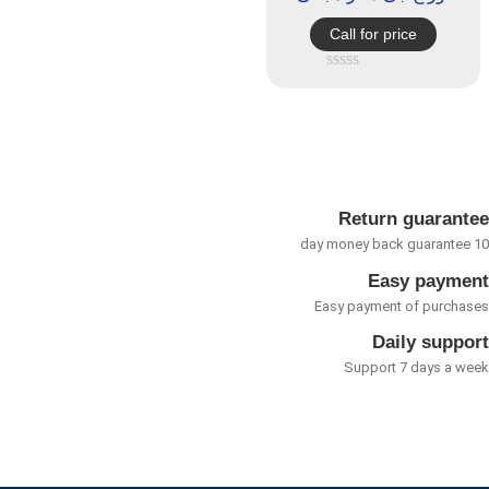
Call for price
امتیاز
0
از
5
Return guarant
Easy payme
Easy payment of purcha
Daily suppo
Support 7 days a w