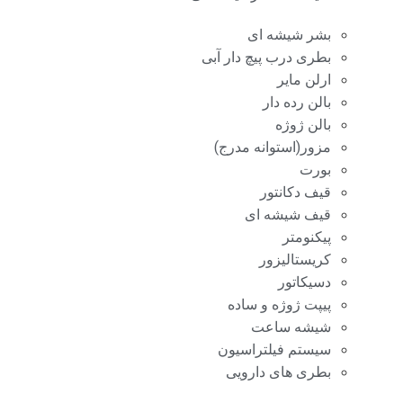
بشر شیشه ای
بطری درب پیچ دار آبی
ارلن مایر
بالن رده دار
بالن ژوژه
مزور(استوانه مدرج)
بورت
قیف دکانتور
قیف شیشه ای
پیکنومتر
کریستالیزور
دسیکاتور
پیپت ژوژه و ساده
شیشه ساعت
سیستم فیلتراسیون
بطری های دارویی