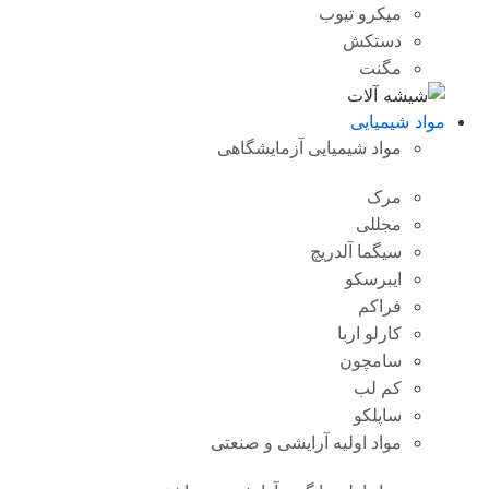
میکرو تیوب
دستکش
مگنت
مواد شیمیایی
مواد شیمیایی آزمایشگاهی
مرک
مجللی
سیگما آلدریچ
ایبرسکو
فراکم
کارلو اربا
سامچون
کم لب
ساپلکو
مواد اولیه آرایشی و صنعتی