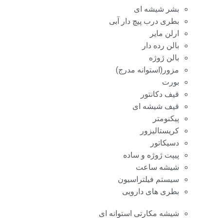
بشر شیشه ای
بطری درب پیچ دار آبی
ارلن مایر
بالن رده دار
بالن ژوژه
مزور(استوانه مدرج)
بورت
قیف دکانتور
قیف شیشه ای
پیکنومتر
کریستالیزور
دسیکاتور
پیپت ژوژه و ساده
شیشه ساعت
سیستم فیلتراسیون
بطری های دارویی
شیشه مکارتی استوانه ای