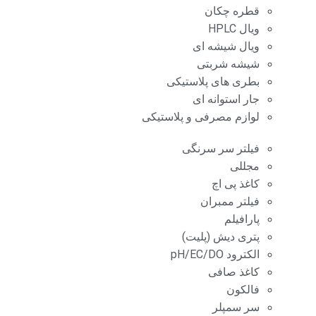
قطره چکان
ویال HPLC
ویال شیشه ای
شیشه شربتی
بطری های پلاستیکی
جار استوانه ای
لوازم مصرفی و پلاستیکی
فیلتر سر سرنگی
مجللی
کاغذ پی اچ
فیلتر ممبران
پارافیلم
پتری دیش (پلیت)
الکترود pH/EC/DO
کاغذ صافی
فالکون
سر سمپلر