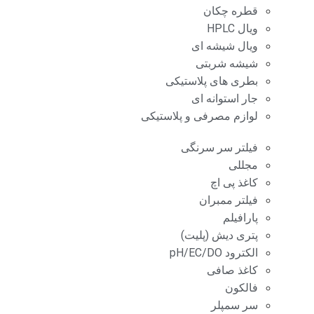
قطره چکان
ویال HPLC
ویال شیشه ای
شیشه شربتی
بطری های پلاستیکی
جار استوانه ای
لوازم مصرفی و پلاستیکی
فیلتر سر سرنگی
مجللی
کاغذ پی اچ
فیلتر ممبران
پارافیلم
پتری دیش (پلیت)
الکترود pH/EC/DO
کاغذ صافی
فالکون
سر سمپلر