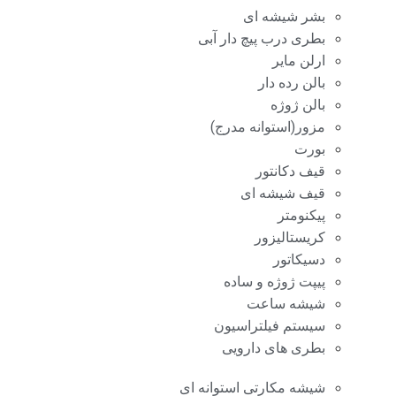
بشر شیشه ای
بطری درب پیچ دار آبی
ارلن مایر
بالن رده دار
بالن ژوژه
مزور(استوانه مدرج)
بورت
قیف دکانتور
قیف شیشه ای
پیکنومتر
کریستالیزور
دسیکاتور
پیپت ژوژه و ساده
شیشه ساعت
سیستم فیلتراسیون
بطری های دارویی
شیشه مکارتی استوانه ای