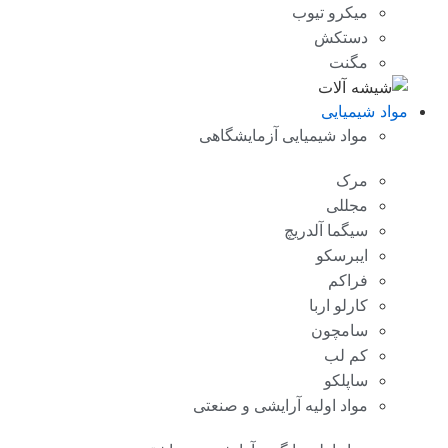
میکرو تیوب
دستکش
مگنت
مواد شیمیایی
مواد شیمیایی آزمایشگاهی
مرک
مجللی
سیگما آلدریچ
ایبرسکو
فراکم
کارلو اربا
سامچون
کم لب
ساپلکو
مواد اولیه آرایشی و صنعتی