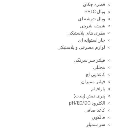
قطره چکان
ویال HPLC
ویال شیشه ای
شیشه شربتی
بطری های پلاستیکی
جار استوانه ای
لوازم مصرفی و پلاستیکی
فیلتر سر سرنگی
مجللی
کاغذ پی اچ
فیلتر ممبران
پارافیلم
پتری دیش (پلیت)
الکترود pH/EC/DO
کاغذ صافی
فالکون
سر سمپلر