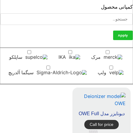
پانی محصول
Apply
مرک
IKA
ساپلکو
ولپ
سیگما آلدریچ
دیونایزر مدل OWE Full
Call for price