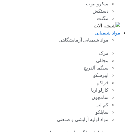
میکرو تیوب
دستکش
مگنت
مواد شیمیایی
مواد شیمیایی آزمایشگاهی
مرک
مجللی
سیگما آلدریچ
ایبرسکو
فراکم
کارلو اربا
سامچون
کم لب
ساپلکو
مواد اولیه آرایشی و صنعتی