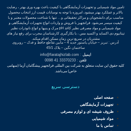
تامین مواد شیمیایی و تجهیزات آزمایشگاهی با کیفیت باعث بهره وری بهتر ، رضایت
بالاتر و عملکرد بهتر میشود، امروزه با توجه به نوسانات قیمت ارز انتخاب محصول
مناسب برای دانشجویان و مراکز تحقیقاتی و… تنها با شناخت محصولات معتبر و با
کیفیت میسر می‌شود.
فراتجهیز با فروش و واردات انواع تجهیزات آزمایشگاهی و
مواد شیمیایی و مواد مصرفی نظیر کاغذ pH مرک و پنپها و انواع نانوذرات نظیر
تیتانیوم دی اکساید و اکسید مس ، با بکارگیری کارشناسان مجرب برای رفع نیاز های
مشتریان در سریع ترین زمان ممکن اقدام میکند.
آدرس : تبریز – خیابان پاستور جدید 4 – مابین تقاطع حافظ و فدک – روبروی
ساختمان نگین – پلاک 45/1
ایمیل
: info@faratajhizlab.com
تلفن
: 33370233 41 0098
کلیه حقوق این سایت متعلق به شرکت بین المللی فراتجهیز پیشگامان آزما (سهامی
خاص) می‌باشد.
دسترسی سریع
صفحه اصلی
تجهیزات آزمایشگاهی
ظروف شیشه ای و لوازم مصرفی
مواد شیمیایی
تماس با ما