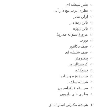
بشر شیشه ای
بطری درب پیچ دار آبی
ارلن مایر
بالن رده دار
بالن ژوژه
مزور(استوانه مدرج)
بورت
قیف دکانتور
قیف شیشه ای
پیکنومتر
کریستالیزور
دسیکاتور
پیپت ژوژه و ساده
شیشه ساعت
سیستم فیلتراسیون
بطری های دارویی
شیشه مکارتی استوانه ای