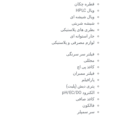
قطره چکان
ویال HPLC
ویال شیشه ای
شیشه شربتی
بطری های پلاستیکی
جار استوانه ای
لوازم مصرفی و پلاستیکی
فیلتر سر سرنگی
مجللی
کاغذ پی اچ
فیلتر ممبران
پارافیلم
پتری دیش (پلیت)
الکترود pH/EC/DO
کاغذ صافی
فالکون
سر سمپلر