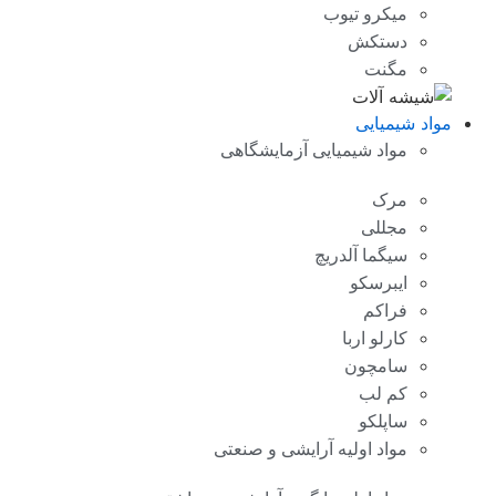
میکرو تیوب
دستکش
مگنت
مواد شیمیایی
مواد شیمیایی آزمایشگاهی
مرک
مجللی
سیگما آلدریچ
ایبرسکو
فراکم
کارلو اربا
سامچون
کم لب
ساپلکو
مواد اولیه آرایشی و صنعتی