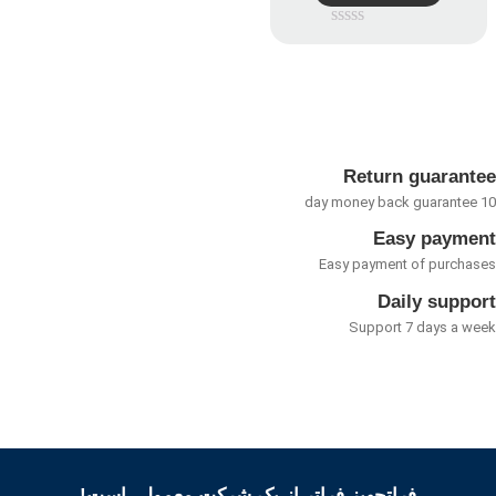
امتیاز
0
از
5
Return guarant
Easy payme
Easy payment of purcha
Daily suppo
Support 7 days a w
فراتجهیز فراتر از یک شرکت معمولی است!