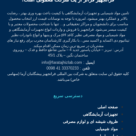
تامین مواد شیمیایی و تجهیزات آزمایشگاهی با کیفیت باعث بهره وری بهتر ، رضایت
بالاتر و عملکرد بهتر میشود، امروزه با توجه به نوسانات قیمت ارز انتخاب محصول
مناسب برای دانشجویان و مراکز تحقیقاتی و… تنها با شناخت محصولات معتبر و با
کیفیت میسر می‌شود.
فراتجهیز با فروش و واردات انواع تجهیزات آزمایشگاهی و
مواد شیمیایی و مواد مصرفی نظیر کاغذ pH مرک و پنپها و انواع نانوذرات نظیر
تیتانیوم دی اکساید و اکسید مس ، با بکارگیری کارشناسان مجرب برای رفع نیاز های
مشتریان در سریع ترین زمان ممکن اقدام میکند.
آدرس : تبریز – خیابان پاستور جدید 4 – مابین تقاطع حافظ و فدک – روبروی
ساختمان نگین – پلاک 45/1
ایمیل
: info@faratajhizlab.com
تلفن
: 33370233 41 0098
کلیه حقوق این سایت متعلق به شرکت بین المللی فراتجهیز پیشگامان آزما (سهامی
خاص) می‌باشد.
دسترسی سریع
صفحه اصلی
تجهیزات آزمایشگاهی
ظروف شیشه ای و لوازم مصرفی
مواد شیمیایی