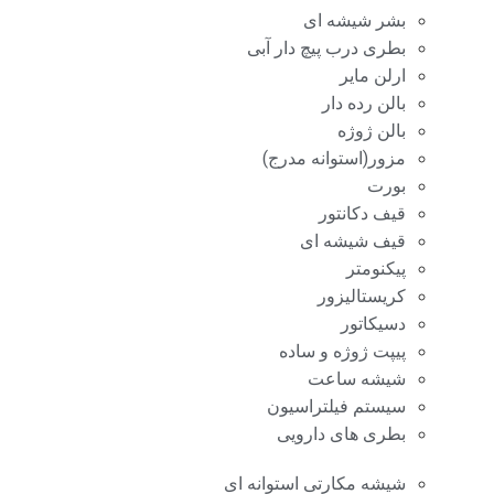
بشر شیشه ای
بطری درب پیچ دار آبی
ارلن مایر
بالن رده دار
بالن ژوژه
مزور(استوانه مدرج)
بورت
قیف دکانتور
قیف شیشه ای
پیکنومتر
کریستالیزور
دسیکاتور
پیپت ژوژه و ساده
شیشه ساعت
سیستم فیلتراسیون
بطری های دارویی
شیشه مکارتی استوانه ای