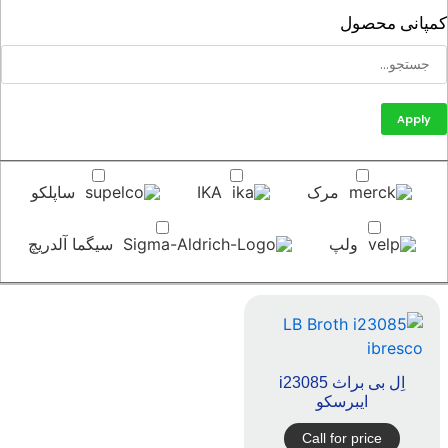
پانی محصول
Apply
مرک
IKA
ساپلکو
ولپ
سیگما آلدریچ
اِل بی براث i23085
ایبرسکو
Call for price