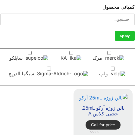
پانی محصول
Apply
مرک
IKA
ساپلکو
ولپ
سیگما آلدریچ
بالن ژوژه آرکو 25mL,
حجمی کلاس A
Call for price