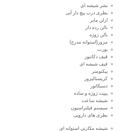
بشر شیشه ای
بطری درب پیچ دار آبی
ارلن مایر
بالن رده دار
بالن ژوژه
مزور(استوانه مدرج)
بورت
قیف دکانتور
قیف شیشه ای
پیکنومتر
کریستالیزور
دسیکاتور
پیپت ژوژه و ساده
شیشه ساعت
سیستم فیلتراسیون
بطری های دارویی
شیشه مکارتی استوانه ای