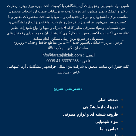
تامین مواد شیمیایی و تجهیزات آزمایشگاهی با کیفیت باعث بهره وری بهتر ، رضایت
بالاتر و عملکرد بهتر میشود، امروزه با توجه به نوسانات قیمت ارز انتخاب محصول
مناسب برای دانشجویان و مراکز تحقیقاتی و… تنها با شناخت محصولات معتبر و با
کیفیت میسر می‌شود.
فراتجهیز با فروش و واردات انواع تجهیزات آزمایشگاهی و
مواد شیمیایی و مواد مصرفی نظیر کاغذ pH مرک و پنپها و انواع نانوذرات نظیر
تیتانیوم دی اکساید و اکسید مس ، با بکارگیری کارشناسان مجرب برای رفع نیاز های
مشتریان در سریع ترین زمان ممکن اقدام میکند.
آدرس : تبریز – خیابان پاستور جدید 4 – مابین تقاطع حافظ و فدک – روبروی
ساختمان نگین – پلاک 45/1
ایمیل
: info@faratajhizlab.com
تلفن
: 33370233 41 0098
کلیه حقوق این سایت متعلق به شرکت بین المللی فراتجهیز پیشگامان آزما (سهامی
خاص) می‌باشد.
دسترسی سریع
صفحه اصلی
تجهیزات آزمایشگاهی
ظروف شیشه ای و لوازم مصرفی
مواد شیمیایی
تماس با ما