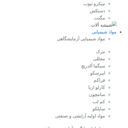
میکرو تیوب
دستکش
مگنت
مواد شیمیایی
مواد شیمیایی آزمایشگاهی
مرک
مجللی
سیگما آلدریچ
ایبرسکو
فراکم
کارلو اربا
سامچون
کم لب
ساپلکو
مواد اولیه آرایشی و صنعتی