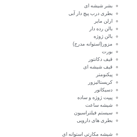
بشر شیشه ای
بطری درب پیچ دار آبی
ارلن مایر
بالن رده دار
بالن ژوژه
مزور(استوانه مدرج)
بورت
قیف دکانتور
قیف شیشه ای
پیکنومتر
کریستالیزور
دسیکاتور
پیپت ژوژه و ساده
شیشه ساعت
سیستم فیلتراسیون
بطری های دارویی
شیشه مکارتی استوانه ای