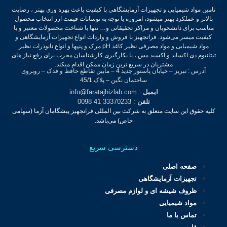
تامین مواد شیمیایی و تجهیزات آزمایشگاهی با کیفیت باعث بهره وری بهتر ، رضایت
بالاتر و عملکرد بهتر میشود، امروزه با توجه به نوسانات قیمت ارز انتخاب محصول
مناسب برای دانشجویان و مراکز تحقیقاتی و… تنها با شناخت محصولات معتبر و با
کیفیت میسر می‌شود.
فراتجهیز با فروش و واردات انواع تجهیزات آزمایشگاهی و
مواد شیمیایی و مواد مصرفی نظیر کاغذ pH مرک و پنپها و انواع نانوذرات نظیر
تیتانیوم دی اکساید و اکسید مس ، با بکارگیری کارشناسان مجرب برای رفع نیاز های
مشتریان در سریع ترین زمان ممکن اقدام میکند.
آدرس : تبریز – خیابان پاستور جدید 4 – مابین تقاطع حافظ و فدک – روبروی
ساختمان نگین – پلاک 45/1
ایمیل
: info@faratajhizlab.com
تلفن
: 33370233 41 0098
کلیه حقوق این سایت متعلق به شرکت بین المللی فراتجهیز پیشگامان آزما (سهامی
خاص) می‌باشد.
دسترسی سریع
صفحه اصلی
تجهیزات آزمایشگاهی
ظروف شیشه ای و لوازم مصرفی
مواد شیمیایی
تماس با ما