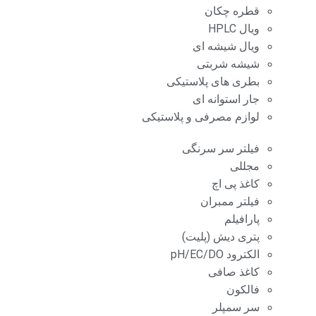
قطره چکان
ویال HPLC
ویال شیشه ای
شیشه شربتی
بطری های پلاستیکی
جار استوانه ای
لوازم مصرفی و پلاستیکی
فیلتر سر سرنگی
مجللی
کاغذ پی اچ
فیلتر ممبران
پارافیلم
پتری دیش (پلیت)
الکترود pH/EC/DO
کاغذ صافی
فالکون
سر سمپلر