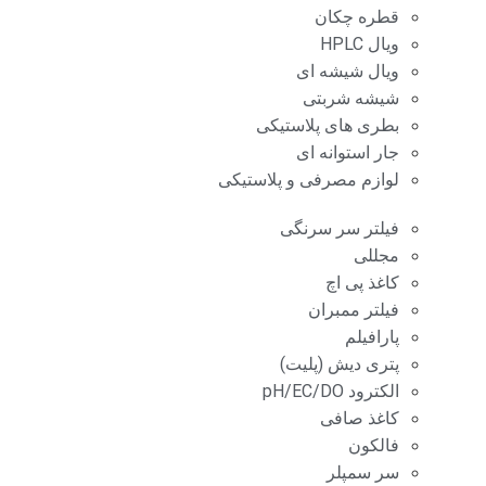
قطره چکان
ویال HPLC
ویال شیشه ای
شیشه شربتی
بطری های پلاستیکی
جار استوانه ای
لوازم مصرفی و پلاستیکی
فیلتر سر سرنگی
مجللی
کاغذ پی اچ
فیلتر ممبران
پارافیلم
پتری دیش (پلیت)
الکترود pH/EC/DO
کاغذ صافی
فالکون
سر سمپلر