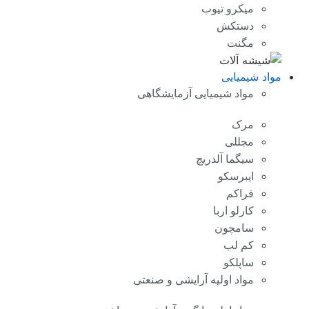
میکرو تیوب
دستکش
مگنت
مواد شیمیایی
مواد شیمیایی آزمایشگاهی
مرک
مجللی
سیگما آلدریچ
ایبرسکو
فراکم
کارلو اربا
سامچون
کم لب
ساپلکو
مواد اولیه آرایشی و صنعتی