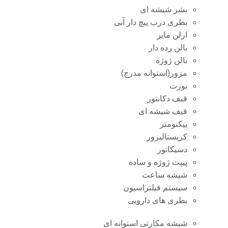
بشر شیشه ای
بطری درب پیچ دار آبی
ارلن مایر
بالن رده دار
بالن ژوژه
مزور(استوانه مدرج)
بورت
قیف دکانتور
قیف شیشه ای
پیکنومتر
کریستالیزور
دسیکاتور
پیپت ژوژه و ساده
شیشه ساعت
سیستم فیلتراسیون
بطری های دارویی
شیشه مکارتی استوانه ای