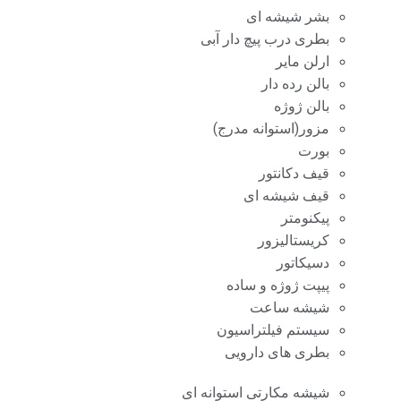
بشر شیشه ای
بطری درب پیچ دار آبی
ارلن مایر
بالن رده دار
بالن ژوژه
مزور(استوانه مدرج)
بورت
قیف دکانتور
قیف شیشه ای
پیکنومتر
کریستالیزور
دسیکاتور
پیپت ژوژه و ساده
شیشه ساعت
سیستم فیلتراسیون
بطری های دارویی
شیشه مکارتی استوانه ای