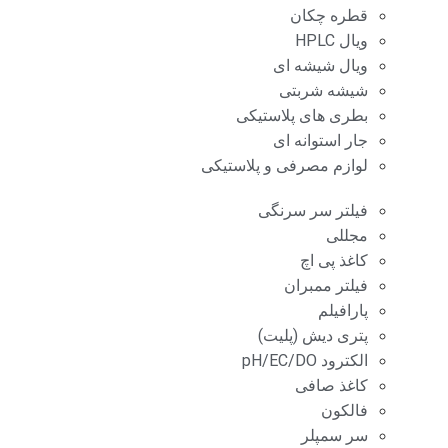
قطره چکان
ویال HPLC
ویال شیشه ای
شیشه شربتی
بطری های پلاستیکی
جار استوانه ای
لوازم مصرفی و پلاستیکی
فیلتر سر سرنگی
مجللی
کاغذ پی اچ
فیلتر ممبران
پارافیلم
پتری دیش (پلیت)
الکترود pH/EC/DO
کاغذ صافی
فالکون
سر سمپلر