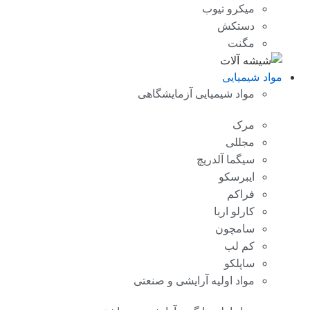
میکرو تیوب
دستکش
مگنت
مواد شیمیایی
مواد شیمیایی آزمایشگاهی
مرک
مجللی
سیگما آلدریچ
ایبرسکو
فراکم
کارلو اربا
سامچون
کم لب
ساپلکو
مواد اولیه آرایشی و صنعتی