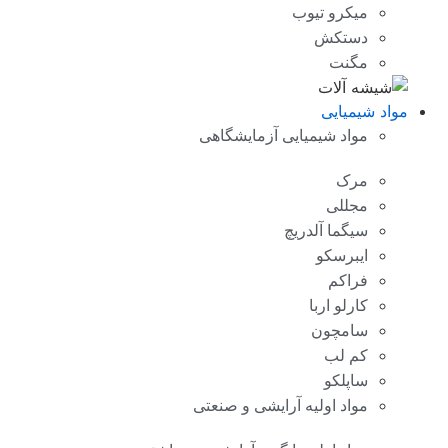
میکرو تیوب
دستکش
مگنت
مواد شیمیایی
مواد شیمیایی آزمایشگاهی
مرک
مجللی
سیگما آلدریچ
ایبرسکو
فراکم
کارلو اربا
سامچون
کم لب
ساپلکو
مواد اولیه آرایشی و صنعتی