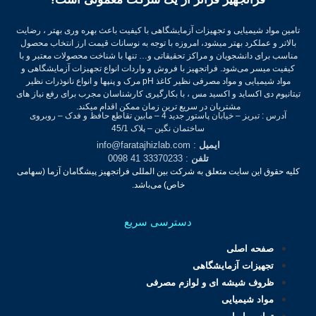
تامین مواد شیمیایی و تجهیزات آزمایشگاهی با کیفیت باعث بهره وری بهتر ، رضایت
بالاتر و عملکرد بهتر میشود، امروزه با توجه به نوسانات قیمت ارز انتخاب محصول
مناسب برای دانشجویان و مراکز تحقیقاتی و… تنها با شناخت محصولات معتبر و با
کیفیت میسر می‌شود.
فراتجهیز با فروش و واردات انواع تجهیزات آزمایشگاهی و
مواد شیمیایی و مواد مصرفی نظیر کاغذ pH مرک و پنپها و انواع نانوذرات نظیر
تیتانیوم دی اکساید و اکسید مس ، با بکارگیری کارشناسان مجرب برای رفع نیاز های
مشتریان در سریع ترین زمان ممکن اقدام میکند.
آدرس : تبریز – خیابان پاستور جدید 4 – مابین تقاطع حافظ و فدک – روبروی
ساختمان نگین – پلاک 45/1
ایمیل
: info@faratajhizlab.com
تلفن
: 33370233 41 0098
کلیه حقوق این سایت متعلق به شرکت بین المللی فراتجهیز پیشگامان آزما (سهامی
خاص) می‌باشد.
دسترسی سریع
صفحه اصلی
تجهیزات آزمایشگاهی
ظروف شیشه ای و لوازم مصرفی
مواد شیمیایی