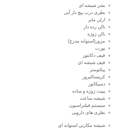
بشر شیشه ای
بطری درب پیچ دار آبی
ارلن مایر
بالن رده دار
بالن ژوژه
مزور(استوانه مدرج)
بورت
قیف دکانتور
قیف شیشه ای
پیکنومتر
کریستالیزور
دسیکاتور
پیپت ژوژه و ساده
شیشه ساعت
سیستم فیلتراسیون
بطری های دارویی
شیشه مکارتی استوانه ای