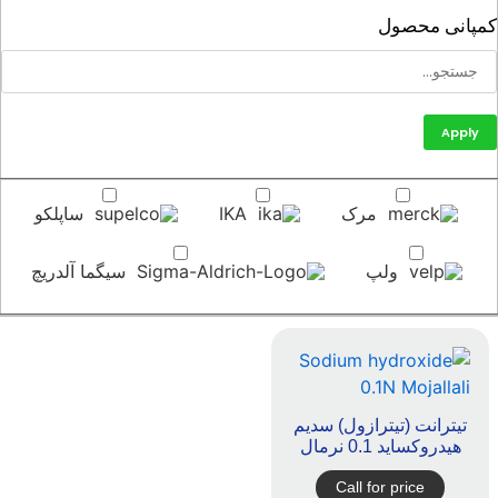
پانی محصول
Apply
مرک
IKA
ساپلکو
ولپ
سیگما آلدریچ
تیترانت (تیترازول) سدیم
هیدروکساید 0.1 نرمال
Call for price