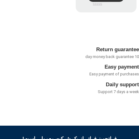
امتیاز
0
از
5
Return guarant
Easy payme
Easy payment of purcha
Daily suppo
Support 7 days a w
فراتجهیز فراتر از یک شرکت معمولی است!