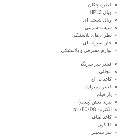
قطره چکان
ویال HPLC
ویال شیشه ای
شیشه شربتی
بطری های پلاستیکی
جار استوانه ای
لوازم مصرفی و پلاستیکی
فیلتر سر سرنگی
مجللی
کاغذ پی اچ
فیلتر ممبران
پارافیلم
پتری دیش (پلیت)
الکترود pH/EC/DO
کاغذ صافی
فالکون
سر سمپلر