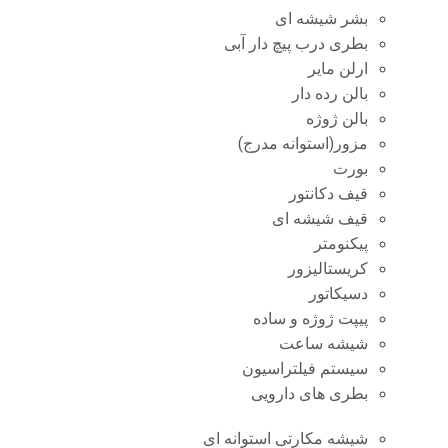
بشر شیشه ای
بطری درب پیچ دار آبی
ارلن مایر
بالن رده دار
بالن ژوژه
مزور(استوانه مدرج)
بورت
قیف دکانتور
قیف شیشه ای
پیکنومتر
کریستالیزور
دسیکاتور
پیپت ژوژه و ساده
شیشه ساعت
سیستم فیلتراسیون
بطری های دارویی
شیشه مکارتی استوانه ای