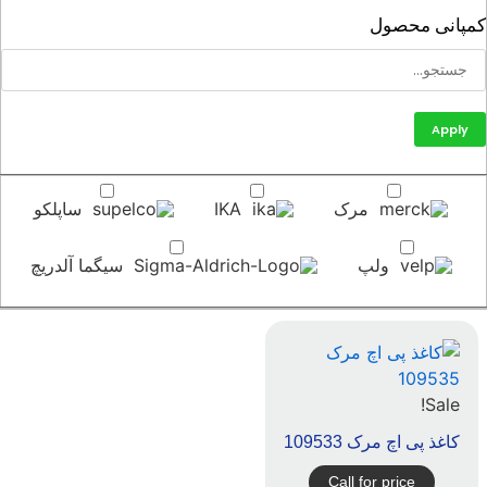
پانی محصول
Apply
مرک
IKA
ساپلکو
ولپ
سیگما آلدریچ
Sale!
کاغذ پی اچ مرک 109533
Call for price