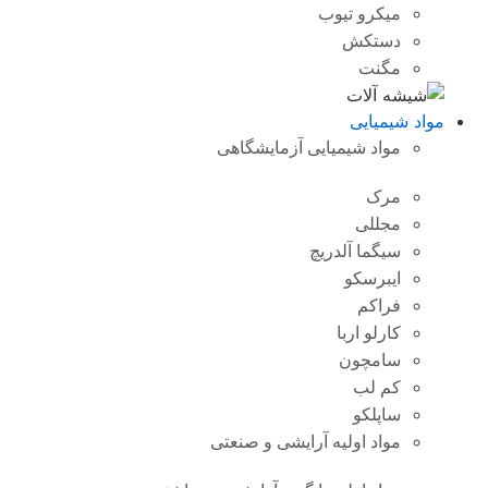
میکرو تیوب
دستکش
مگنت
مواد شیمیایی
مواد شیمیایی آزمایشگاهی
مرک
مجللی
سیگما آلدریچ
ایبرسکو
فراکم
کارلو اربا
سامچون
کم لب
ساپلکو
مواد اولیه آرایشی و صنعتی