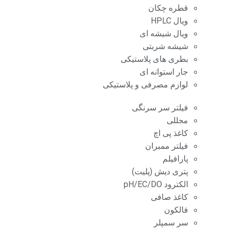
قطره چکان
ویال HPLC
ویال شیشه ای
شیشه شربتی
بطری های پلاستیکی
جار استوانه ای
لوازم مصرفی و پلاستیکی
فیلتر سر سرنگی
مجللی
کاغذ پی اچ
فیلتر ممبران
پارافیلم
پتری دیش (پلیت)
الکترود pH/EC/DO
کاغذ صافی
فالکون
سر سمپلر