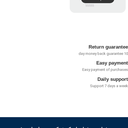
امتیاز
0
از
5
Return guarant
Easy payme
Easy payment of purcha
Daily suppo
Support 7 days a w