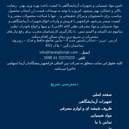
تامین مواد شیمیایی و تجهیزات آزمایشگاهی با کیفیت باعث بهره وری بهتر ، رضایت
بالاتر و عملکرد بهتر میشود، امروزه با توجه به نوسانات قیمت ارز انتخاب محصول
مناسب برای دانشجویان و مراکز تحقیقاتی و… تنها با شناخت محصولات معتبر و با
کیفیت میسر می‌شود.
فراتجهیز با فروش و واردات انواع تجهیزات آزمایشگاهی و
مواد شیمیایی و مواد مصرفی نظیر کاغذ pH مرک و پنپها و انواع نانوذرات نظیر
تیتانیوم دی اکساید و اکسید مس ، با بکارگیری کارشناسان مجرب برای رفع نیاز های
مشتریان در سریع ترین زمان ممکن اقدام میکند.
آدرس : تبریز – خیابان پاستور جدید 4 – مابین تقاطع حافظ و فدک – روبروی
ساختمان نگین – پلاک 45/1
ایمیل
: info@faratajhizlab.com
تلفن
: 33370233 41 0098
کلیه حقوق این سایت متعلق به شرکت بین المللی فراتجهیز پیشگامان آزما (سهامی
خاص) می‌باشد.
دسترسی سریع
صفحه اصلی
تجهیزات آزمایشگاهی
ظروف شیشه ای و لوازم مصرفی
مواد شیمیایی
تماس با ما