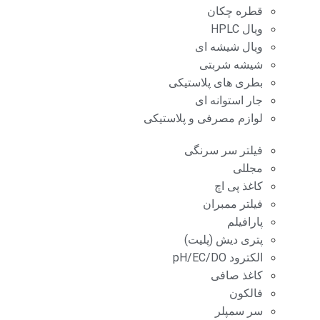
قطره چکان
ویال HPLC
ویال شیشه ای
شیشه شربتی
بطری های پلاستیکی
جار استوانه ای
لوازم مصرفی و پلاستیکی
فیلتر سر سرنگی
مجللی
کاغذ پی اچ
فیلتر ممبران
پارافیلم
پتری دیش (پلیت)
الکترود pH/EC/DO
کاغذ صافی
فالکون
سر سمپلر