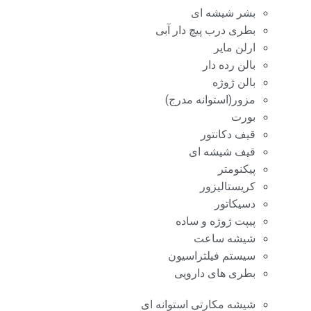
بشر شیشه ای
بطری درب پیچ دار آبی
ارلن مایر
بالن رده دار
بالن ژوژه
مزور(استوانه مدرج)
بورت
قیف دکانتور
قیف شیشه ای
پیکنومتر
کریستالیزور
دسیکاتور
پیپت ژوژه و ساده
شیشه ساعت
سیستم فیلتراسیون
بطری های دارویی
شیشه مکارتی استوانه ای