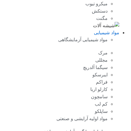
میکرو تیوب
دستکش
مگنت
مواد شیمیایی
مواد شیمیایی آزمایشگاهی
مرک
مجللی
سیگما آلدریچ
ایبرسکو
فراکم
کارلو اربا
سامچون
کم لب
ساپلکو
مواد اولیه آرایشی و صنعتی