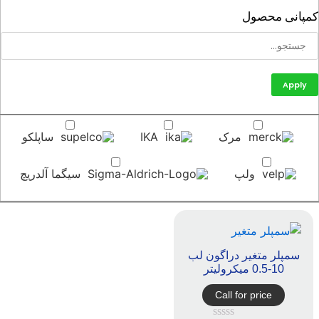
پانی محصول
Apply
مرک
IKA
ساپلکو
ولپ
سیگما آلدریچ
سمپلر متغیر دراگون لب
10-0.5 میکرولیتر
Call for price