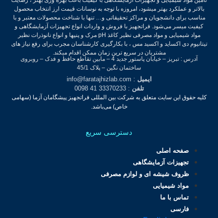
بالاتر و عملکرد بهتر میشود، امروزه با توجه به نوسانات قیمت ارز انتخاب محصول
مناسب برای دانشجویان و مراکز تحقیقاتی و… تنها با شناخت محصولات معتبر و با
کیفیت میسر می‌شود.
فراتجهیز با فروش و واردات انواع تجهیزات آزمایشگاهی و
مواد شیمیایی و مواد مصرفی نظیر کاغذ pH مرک و پنپها و انواع نانوذرات نظیر
تیتانیوم دی اکساید و اکسید مس ، با بکارگیری کارشناسان مجرب برای رفع نیاز های
مشتریان در سریع ترین زمان ممکن اقدام میکند.
آدرس : تبریز – خیابان پاستور جدید 4 – مابین تقاطع حافظ و فدک – روبروی
ساختمان نگین – پلاک 45/1
ایمیل
: info@faratajhizlab.com
تلفن
: 33370233 41 0098
کلیه حقوق این سایت متعلق به شرکت بین المللی فراتجهیز پیشگامان آزما (سهامی
خاص) می‌باشد.
دسترسی سریع
صفحه اصلی
تجهیزات آزمایشگاهی
ظروف شیشه ای و لوازم مصرفی
مواد شیمیایی
تماس با ما
فارسی