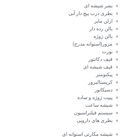
بشر شیشه ای
بطری درب پیچ دار آبی
ارلن مایر
بالن رده دار
بالن ژوژه
مزور(استوانه مدرج)
بورت
قیف دکانتور
قیف شیشه ای
پیکنومتر
کریستالیزور
دسیکاتور
پیپت ژوژه و ساده
شیشه ساعت
سیستم فیلتراسیون
بطری های دارویی
شیشه مکارتی استوانه ای