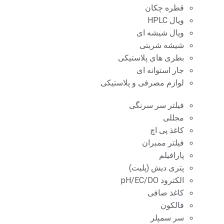
قطره چکان
ویال HPLC
ویال شیشه ای
شیشه شربتی
بطری های پلاستیکی
جار استوانه ای
لوازم مصرفی و پلاستیکی
فیلتر سر سرنگی
مجللی
کاغذ پی اچ
فیلتر ممبران
پارافیلم
پتری دیش (پلیت)
الکترود pH/EC/DO
کاغذ صافی
فالکون
سر سمپلر