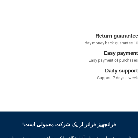
0
0
از
از
5
5
Return guarant
Easy payme
Easy payment of purcha
Daily suppo
Support 7 days a w
فراتجهیز فراتر از یک شرکت معمولی است!
تامین مواد شیمیایی و تجهیزات آزمایشگاهی با کیفیت باعث بهره وری بهتر ، رضایت