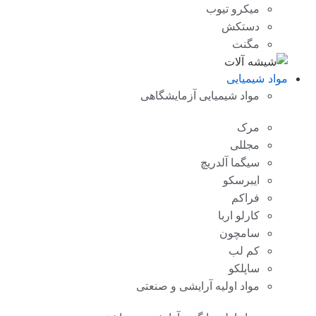
میکرو تیوب
دستکش
مگنت
مواد شیمیایی
مواد شیمیایی آزمایشگاهی
مرک
مجللی
سیگما آلدریچ
ایبرسکو
فراکم
کارلو اربا
سامچون
کم لب
ساپلکو
مواد اولیه آرایشی و صنعتی