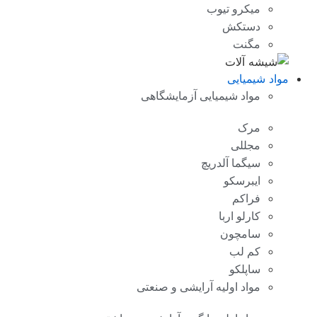
میکرو تیوب
دستکش
مگنت
مواد شیمیایی
مواد شیمیایی آزمایشگاهی
مرک
مجللی
سیگما آلدریچ
ایبرسکو
فراکم
کارلو اربا
سامچون
کم لب
ساپلکو
مواد اولیه آرایشی و صنعتی