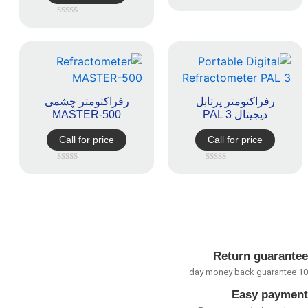
امتیاز
0
امتیاز
از
0
5
از
5
رفراکتومتر پرتابل
رفراکتومتر چشمی
دیجیتال PAL 3
MASTER-500
Call for price
Call for price
امتیاز
امتیاز
0
0
از
از
5
5
Return guarant
Easy payme