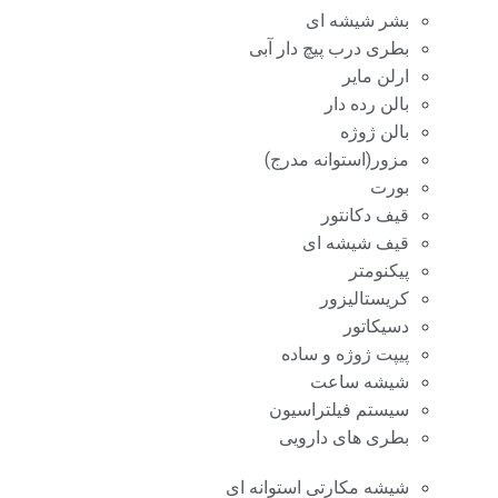
بشر شیشه ای
بطری درب پیچ دار آبی
ارلن مایر
بالن رده دار
بالن ژوژه
مزور(استوانه مدرج)
بورت
قیف دکانتور
قیف شیشه ای
پیکنومتر
کریستالیزور
دسیکاتور
پیپت ژوژه و ساده
شیشه ساعت
سیستم فیلتراسیون
بطری های دارویی
شیشه مکارتی استوانه ای