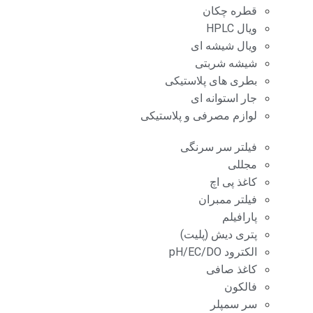
قطره چکان
ویال HPLC
ویال شیشه ای
شیشه شربتی
بطری های پلاستیکی
جار استوانه ای
لوازم مصرفی و پلاستیکی
فیلتر سر سرنگی
مجللی
کاغذ پی اچ
فیلتر ممبران
پارافیلم
پتری دیش (پلیت)
الکترود pH/EC/DO
کاغذ صافی
فالکون
سر سمپلر