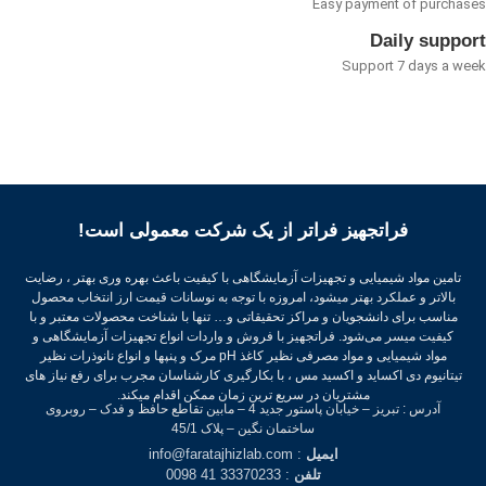
Easy payment of purcha
Daily suppo
Support 7 days a w
فراتجهیز فراتر از یک شرکت معمولی است!
تامین مواد شیمیایی و تجهیزات آزمایشگاهی با کیفیت باعث بهره وری بهتر ، رضایت
بالاتر و عملکرد بهتر میشود، امروزه با توجه به نوسانات قیمت ارز انتخاب محصول
مناسب برای دانشجویان و مراکز تحقیقاتی و… تنها با شناخت محصولات معتبر و با
کیفیت میسر می‌شود.
فراتجهیز با فروش و واردات انواع تجهیزات آزمایشگاهی و
مواد شیمیایی و مواد مصرفی نظیر کاغذ pH مرک و پنپها و انواع نانوذرات نظیر
تیتانیوم دی اکساید و اکسید مس ، با بکارگیری کارشناسان مجرب برای رفع نیاز های
مشتریان در سریع ترین زمان ممکن اقدام میکند.
آدرس : تبریز – خیابان پاستور جدید 4 – مابین تقاطع حافظ و فدک – روبروی
ساختمان نگین – پلاک 45/1
ایمیل
: info@faratajhizlab.com
تلفن
: 33370233 41 0098