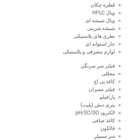
قطره چکان
ویال HPLC
ویال شیشه ای
شیشه شربتی
بطری های پلاستیکی
جار استوانه ای
لوازم مصرفی و پلاستیکی
فیلتر سر سرنگی
مجللی
کاغذ پی اچ
فیلتر ممبران
پارافیلم
پتری دیش (پلیت)
الکترود pH/EC/DO
کاغذ صافی
فالکون
سر سمپلر