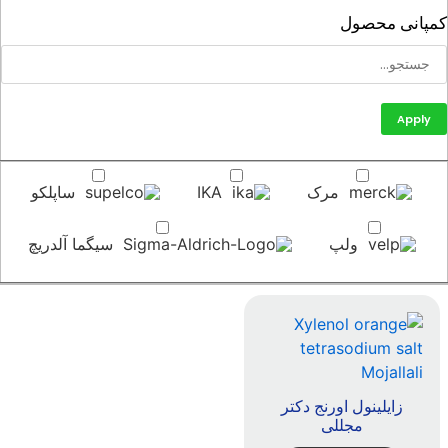
پانی محصول
Apply
مرک
IKA
ساپلکو
ولپ
سیگما آلدریچ
زایلینول اورنج دکتر
مجللی