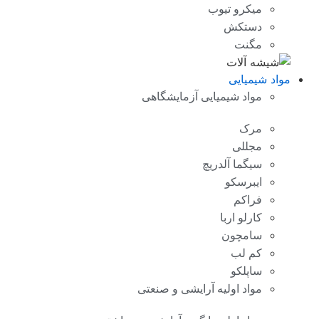
میکرو تیوب
دستکش
مگنت
مواد شیمیایی
مواد شیمیایی آزمایشگاهی
مرک
مجللی
سیگما آلدریچ
ایبرسکو
فراکم
کارلو اربا
سامچون
کم لب
ساپلکو
مواد اولیه آرایشی و صنعتی