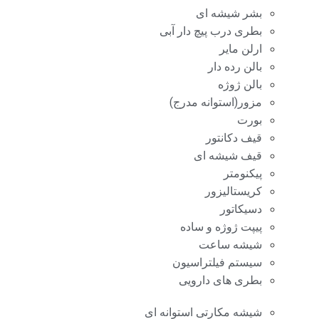
بشر شیشه ای
بطری درب پیچ دار آبی
ارلن مایر
بالن رده دار
بالن ژوژه
مزور(استوانه مدرج)
بورت
قیف دکانتور
قیف شیشه ای
پیکنومتر
کریستالیزور
دسیکاتور
پیپت ژوژه و ساده
شیشه ساعت
سیستم فیلتراسیون
بطری های دارویی
شیشه مکارتی استوانه ای