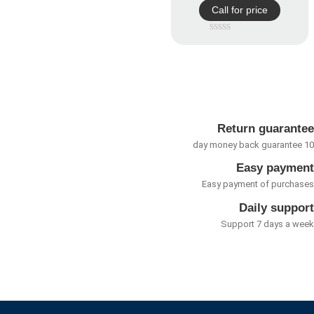
Call for price
امتیاز
0
از
5
Return guarant
Easy payme
Easy payment of purcha
Daily suppo
Support 7 days a w