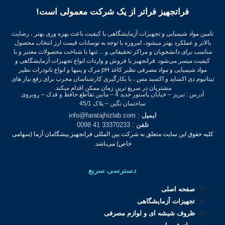
فراتجهیز فراتر از یک شرکت معمولی است!
تامین مواد شیمیایی و تجهیزات آزمایشگاهی با کیفیت باعث بهره وری بهتر ، رضایت
بالاتر و عملکرد بهتر میشود، امروزه با توجه به نوسانات قیمت ارز انتخاب محصول
مناسب برای دانشجویان و مراکز تحقیقاتی و… تنها با شناخت محصولات معتبر و با
کیفیت میسر می‌شود.
فراتجهیز با فروش و واردات انواع تجهیزات آزمایشگاهی و
مواد شیمیایی و مواد مصرفی نظیر کاغذ pH مرک و پنپها و انواع نانوذرات نظیر
تیتانیوم دی اکساید و اکسید مس ، با بکارگیری کارشناسان مجرب برای رفع نیاز های
مشتریان در سریع ترین زمان ممکن اقدام میکند.
آدرس : تبریز – خیابان پاستور جدید 4 – مابین تقاطع حافظ و فدک – روبروی
ساختمان نگین – پلاک 45/1
ایمیل
: info@faratajhizlab.com
تلفن
: 33370233 41 0098
کلیه حقوق این سایت متعلق به شرکت بین المللی فراتجهیز پیشگامان آزما (سهامی
خاص) می‌باشد.
دسترسی سریع
صفحه اصلی
تجهیزات آزمایشگاهی
ظروف شیشه ای و لوازم مصرفی