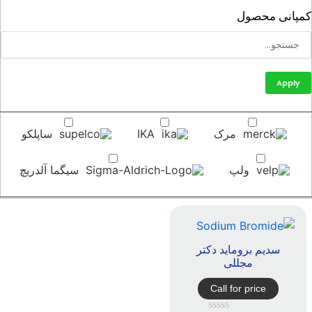
پانی محصول
Apply
مرک
IKA
ساپلکو
ولپ
سیگما آلدریچ
سدیم بروماید دکتر
مجللی
Call for price