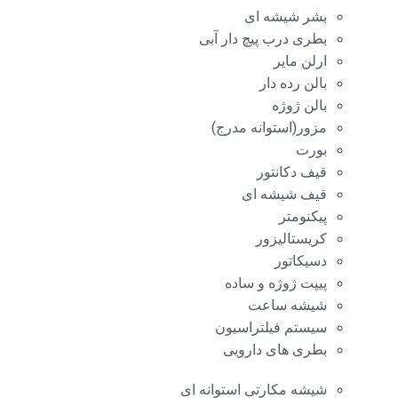
بشر شیشه ای
بطری درب پیچ دار آبی
ارلن مایر
بالن رده دار
بالن ژوژه
مزور(استوانه مدرج)
بورت
قیف دکانتور
قیف شیشه ای
پیکنومتر
کریستالیزور
دسیکاتور
پیپت ژوژه و ساده
شیشه ساعت
سیستم فیلتراسیون
بطری های دارویی
شیشه مکارتی استوانه ای