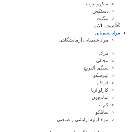
میکرو تیوب
دستکش
مگنت
مواد شیمیایی
مواد شیمیایی آزمایشگاهی
مرک
مجللی
سیگما آلدریچ
ایبرسکو
فراکم
کارلو اربا
سامچون
کم لب
ساپلکو
مواد اولیه آرایشی و صنعتی