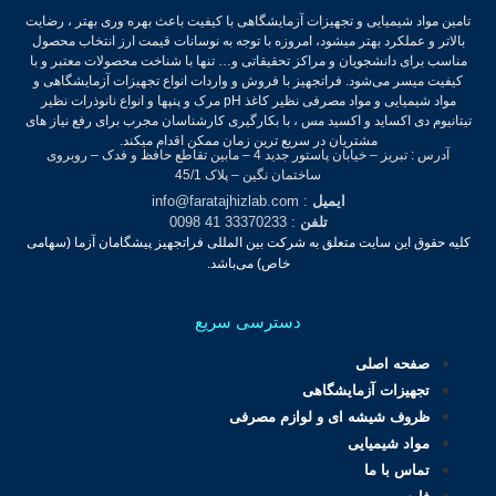
تامین مواد شیمیایی و تجهیزات آزمایشگاهی با کیفیت باعث بهره وری بهتر ، رضایت
بالاتر و عملکرد بهتر میشود، امروزه با توجه به نوسانات قیمت ارز انتخاب محصول
مناسب برای دانشجویان و مراکز تحقیقاتی و… تنها با شناخت محصولات معتبر و با
کیفیت میسر می‌شود.
فراتجهیز با فروش و واردات انواع تجهیزات آزمایشگاهی و
مواد شیمیایی و مواد مصرفی نظیر کاغذ pH مرک و پنپها و انواع نانوذرات نظیر
تیتانیوم دی اکساید و اکسید مس ، با بکارگیری کارشناسان مجرب برای رفع نیاز های
مشتریان در سریع ترین زمان ممکن اقدام میکند.
آدرس : تبریز – خیابان پاستور جدید 4 – مابین تقاطع حافظ و فدک – روبروی
ساختمان نگین – پلاک 45/1
ایمیل
: info@faratajhizlab.com
تلفن
: 33370233 41 0098
کلیه حقوق این سایت متعلق به شرکت بین المللی فراتجهیز پیشگامان آزما (سهامی
خاص) می‌باشد.
دسترسی سریع
صفحه اصلی
تجهیزات آزمایشگاهی
ظروف شیشه ای و لوازم مصرفی
مواد شیمیایی
تماس با ما