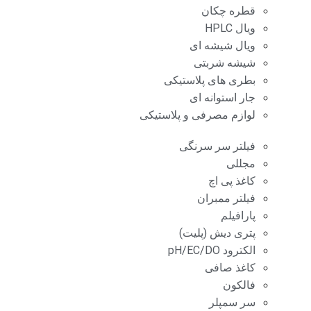
قطره چکان
ویال HPLC
ویال شیشه ای
شیشه شربتی
بطری های پلاستیکی
جار استوانه ای
لوازم مصرفی و پلاستیکی
فیلتر سر سرنگی
مجللی
کاغذ پی اچ
فیلتر ممبران
پارافیلم
پتری دیش (پلیت)
الکترود pH/EC/DO
کاغذ صافی
فالکون
سر سمپلر