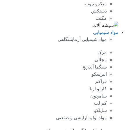
میکرو تیوب
دستکش
مگنت
مواد شیمیایی
مواد شیمیایی آزمایشگاهی
مرک
مجللی
سیگما آلدریچ
ایبرسکو
فراکم
کارلو اربا
سامچون
کم لب
ساپلکو
مواد اولیه آرایشی و صنعتی