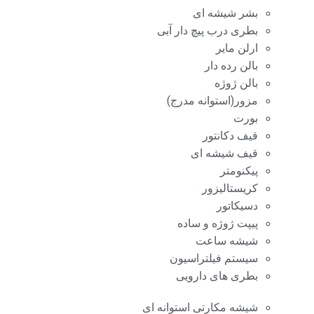
بشر شیشه ای
بطری درب پیچ دار آبی
ارلن مایر
بالن رده دار
بالن ژوژه
مزور(استوانه مدرج)
بورت
قیف دکانتور
قیف شیشه ای
پیکنومتر
کریستالیزور
دسیکاتور
پیپت ژوژه و ساده
شیشه ساعت
سیستم فیلتراسیون
بطری های دارویی
شیشه مکارتی استوانه ای