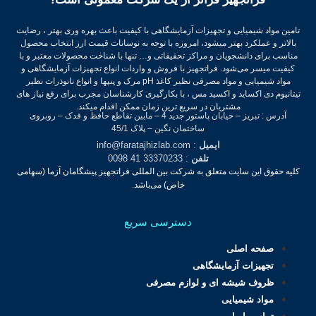
تامین مواد شیمیایی و تجهیزات آزمایشگاهی با کیفیت باعث بهره وری بهتر ، رضایت
بالاتر و عملکرد بهتر میشود، امروزه با توجه به نوسانات قیمت ارز انتخاب محصول
مناسب برای دانشجویان و مراکز تحقیقاتی و… تنها با شناخت محصولات معتبر و با
کیفیت میسر می‌شود.
فراتجهیز با فروش و واردات انواع تجهیزات آزمایشگاهی و
مواد شیمیایی و مواد مصرفی نظیر کاغذ pH مرک و پنپها و انواع نانوذرات نظیر
تیتانیوم دی اکساید و اکسید مس ، با بکارگیری کارشناسان مجرب برای رفع نیاز های
مشتریان در سریع ترین زمان ممکن اقدام میکند.
آدرس : تبریز – خیابان پاستور جدید 4 – مابین تقاطع حافظ و فدک – روبروی
ساختمان نگین – پلاک 45/1
ایمیل
: info@faratajhizlab.com
تلفن
: 33370233 41 0098
کلیه حقوق این سایت متعلق به شرکت بین المللی فراتجهیز پیشگامان آزما (سهامی
خاص) می‌باشد.
دسترسی سریع
صفحه اصلی
تجهیزات آزمایشگاهی
ظروف شیشه ای و لوازم مصرفی
مواد شیمیایی