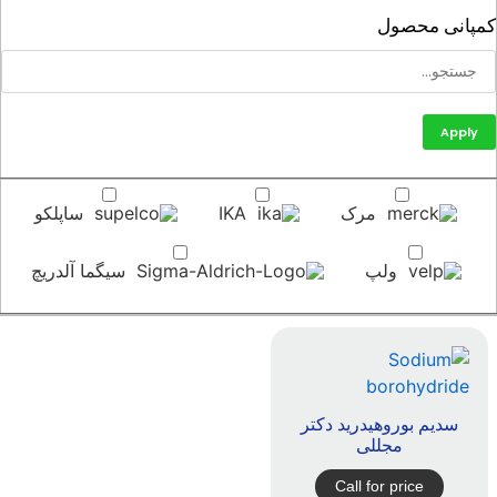
پانی محصول
Apply
مرک
IKA
ساپلکو
ولپ
سیگما آلدریچ
سدیم بوروهیدرید دکتر
مجللی
Call for price