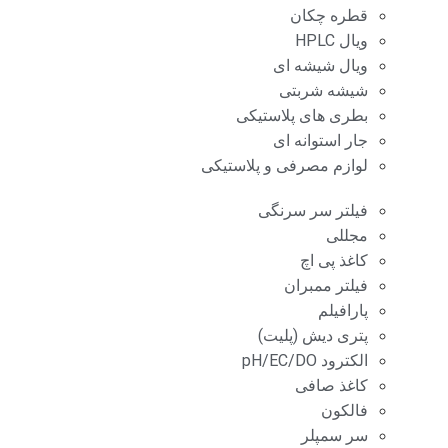
قطره چکان
ویال HPLC
ویال شیشه ای
شیشه شربتی
بطری های پلاستیکی
جار استوانه ای
لوازم مصرفی و پلاستیکی
فیلتر سر سرنگی
مجللی
کاغذ پی اچ
فیلتر ممبران
پارافیلم
پتری دیش (پلیت)
الکترود pH/EC/DO
کاغذ صافی
فالکون
سر سمپلر