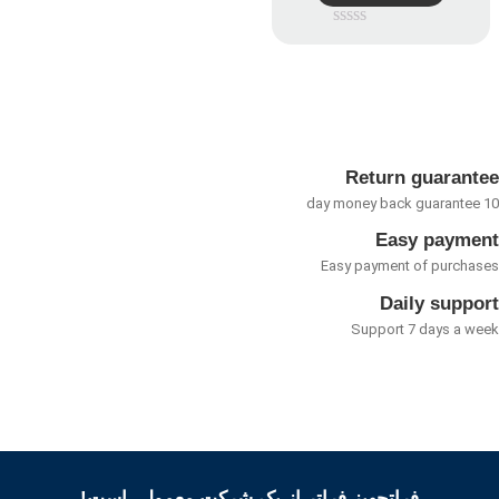
امتیاز
0
از
5
Return guarant
Easy payme
Easy payment of purcha
Daily suppo
Support 7 days a w
فراتجهیز فراتر از یک شرکت معمولی است!