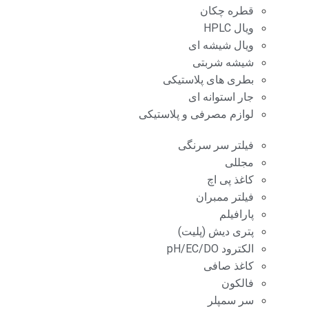
قطره چکان
ویال HPLC
ویال شیشه ای
شیشه شربتی
بطری های پلاستیکی
جار استوانه ای
لوازم مصرفی و پلاستیکی
فیلتر سر سرنگی
مجللی
کاغذ پی اچ
فیلتر ممبران
پارافیلم
پتری دیش (پلیت)
الکترود pH/EC/DO
کاغذ صافی
فالکون
سر سمپلر