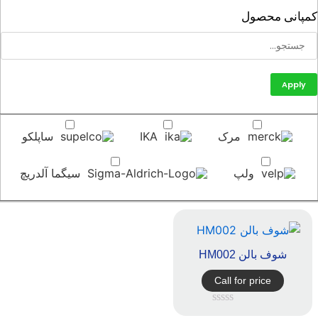
پانی محصول
Apply
مرک
IKA
ساپلکو
ولپ
سیگما آلدریچ
شوف بالن HM002
Call for price
امتیاز