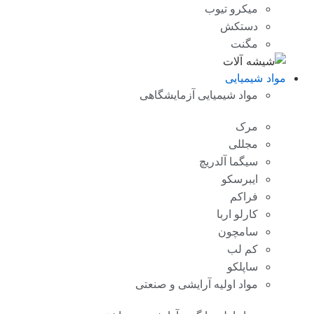
میکرو تیوب
دستکش
مگنت
مواد شیمیایی
مواد شیمیایی آزمایشگاهی
مرک
مجللی
سیگما آلدریچ
ایبرسکو
فراکم
کارلو اربا
سامچون
کم لب
ساپلکو
مواد اولیه آرایشی و صنعتی