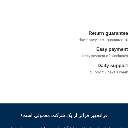
0
از
5
Return guarant
Easy payme
Easy payment of purcha
Daily suppo
Support 7 days a w
فراتجهیز فراتر از یک شرکت معمولی است!
تامین مواد شیمیایی و تجهیزات آزمایشگاهی با کیفیت باعث بهره وری بهتر ، رضایت