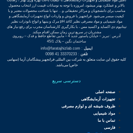
بالاتر و عملکرد بهتر میشود، امروزه با توجه به نوسانات قیمت ارز انتخاب محصول
مناسب برای دانشجویان و مراکز تحقیقاتی و… تنها با شناخت محصولات معتبر و با
کیفیت میسر می‌شود.
فراتجهیز با فروش و واردات انواع تجهیزات آزمایشگاهی و
مواد شیمیایی و مواد مصرفی نظیر کاغذ pH مرک و پنپها و انواع نانوذرات نظیر
تیتانیوم دی اکساید و اکسید مس ، با بکارگیری کارشناسان مجرب برای رفع نیاز های
مشتریان در سریع ترین زمان ممکن اقدام میکند.
آدرس : تبریز – خیابان پاستور جدید 4 – مابین تقاطع حافظ و فدک – روبروی
ساختمان نگین – پلاک 45/1
ایمیل
: info@faratajhizlab.com
تلفن
: 33370233 41 0098
کلیه حقوق این سایت متعلق به شرکت بین المللی فراتجهیز پیشگامان آزما (سهامی
خاص) می‌باشد.
دسترسی سریع
صفحه اصلی
تجهیزات آزمایشگاهی
ظروف شیشه ای و لوازم مصرفی
مواد شیمیایی
تماس با ما
فارسی