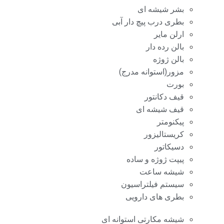
بشر شیشه ای
بطری درب پیچ دار آبی
ارلن مایر
بالن رده دار
بالن ژوژه
مزور(استوانه مدرج)
بورت
قیف دکانتور
قیف شیشه ای
پیکنومتر
کریستالیزور
دسیکاتور
پیپت ژوژه و ساده
شیشه ساعت
سیستم فیلتراسیون
بطری های دارویی
شیشه مکارتی استوانه ای