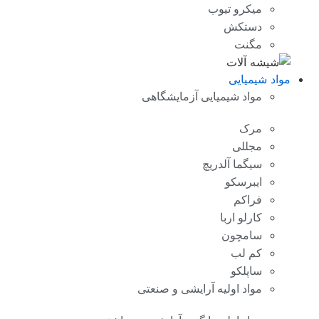
میکرو تیوب
دستکش
مگنت
مواد شیمیایی
مواد شیمیایی آزمایشگاهی
مرک
مجللی
سیگما آلدریچ
ایبرسکو
فراکم
کارلو اربا
سامچون
کم لب
ساپلکو
مواد اولیه آرایشی و صنعتی