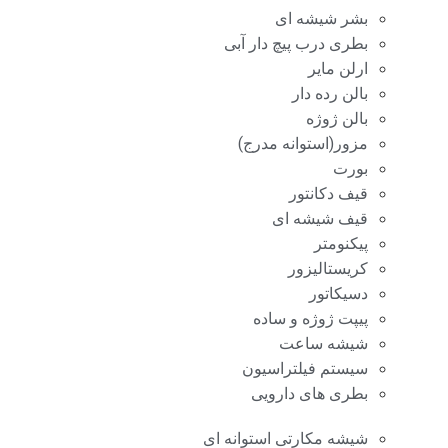
بشر شیشه ای
بطری درب پیچ دار آبی
ارلن مایر
بالن رده دار
بالن ژوژه
مزور(استوانه مدرج)
بورت
قیف دکانتور
قیف شیشه ای
پیکنومتر
کریستالیزور
دسیکاتور
پیپت ژوژه و ساده
شیشه ساعت
سیستم فیلتراسیون
بطری های دارویی
شیشه مکارتی استوانه ای