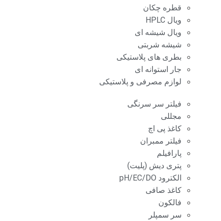
قطره چکان
ویال HPLC
ویال شیشه ای
شیشه شربتی
بطری های پلاستیکی
جار استوانه ای
لوازم مصرفی و پلاستیکی
فیلتر سر سرنگی
مجللی
کاغذ پی اچ
فیلتر ممبران
پارافیلم
پتری دیش (پلیت)
الکترود pH/EC/DO
کاغذ صافی
فالکون
سر سمپلر