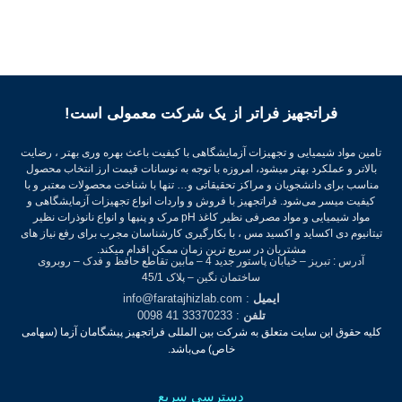
فراتجهیز فراتر از یک شرکت معمولی است!
تامین مواد شیمیایی و تجهیزات آزمایشگاهی با کیفیت باعث بهره وری بهتر ، رضایت
بالاتر و عملکرد بهتر میشود، امروزه با توجه به نوسانات قیمت ارز انتخاب محصول
مناسب برای دانشجویان و مراکز تحقیقاتی و… تنها با شناخت محصولات معتبر و با
کیفیت میسر می‌شود.
فراتجهیز با فروش و واردات انواع تجهیزات آزمایشگاهی و
مواد شیمیایی و مواد مصرفی نظیر کاغذ pH مرک و پنپها و انواع نانوذرات نظیر
تیتانیوم دی اکساید و اکسید مس ، با بکارگیری کارشناسان مجرب برای رفع نیاز های
مشتریان در سریع ترین زمان ممکن اقدام میکند.
آدرس : تبریز – خیابان پاستور جدید 4 – مابین تقاطع حافظ و فدک – روبروی
ساختمان نگین – پلاک 45/1
ایمیل
: info@faratajhizlab.com
تلفن
: 33370233 41 0098
کلیه حقوق این سایت متعلق به شرکت بین المللی فراتجهیز پیشگامان آزما (سهامی
خاص) می‌باشد.
دسترسی سریع