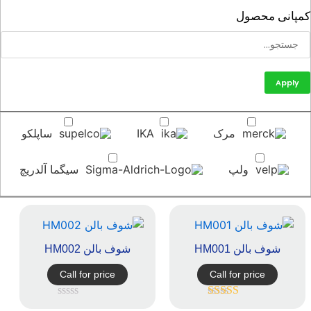
پانی محصول
Apply
مرک
IKA
ساپلکو
ولپ
سیگما آلدریچ
شوف بالن HM001
شوف بالن HM002
Call for price
Call for price
امتیاز
5.00
از
امتیاز