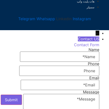
هات پلیت ولپ
سمپلر
Telegram
Whatsapp
Linkedin
Instagram
←
Contact US
Contact Form
Name
Phone
Email
Message