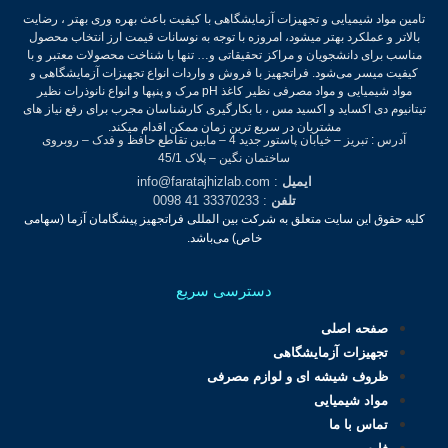
تامین مواد شیمیایی و تجهیزات آزمایشگاهی با کیفیت باعث بهره وری بهتر ، رضایت
بالاتر و عملکرد بهتر میشود، امروزه با توجه به نوسانات قیمت ارز انتخاب محصول
مناسب برای دانشجویان و مراکز تحقیقاتی و… تنها با شناخت محصولات معتبر و با
کیفیت میسر می‌شود.
فراتجهیز با فروش و واردات انواع تجهیزات آزمایشگاهی و
مواد شیمیایی و مواد مصرفی نظیر کاغذ pH مرک و پنپها و انواع نانوذرات نظیر
تیتانیوم دی اکساید و اکسید مس ، با بکارگیری کارشناسان مجرب برای رفع نیاز های
مشتریان در سریع ترین زمان ممکن اقدام میکند.
آدرس : تبریز – خیابان پاستور جدید 4 – مابین تقاطع حافظ و فدک – روبروی
ساختمان نگین – پلاک 45/1
ایمیل
: info@faratajhizlab.com
تلفن
: 33370233 41 0098
کلیه حقوق این سایت متعلق به شرکت بین المللی فراتجهیز پیشگامان آزما (سهامی
خاص) می‌باشد.
دسترسی سریع
صفحه اصلی
تجهیزات آزمایشگاهی
ظروف شیشه ای و لوازم مصرفی
مواد شیمیایی
تماس با ما