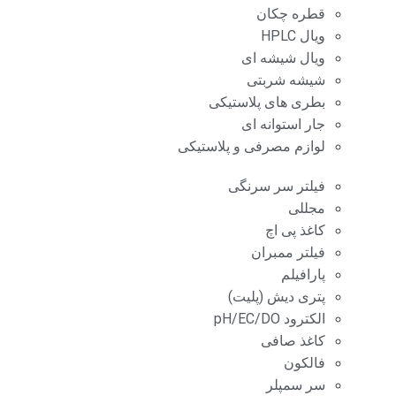
قطره چکان
ویال HPLC
ویال شیشه ای
شیشه شربتی
بطری های پلاستیکی
جار استوانه ای
لوازم مصرفی و پلاستیکی
فیلتر سر سرنگی
مجللی
کاغذ پی اچ
فیلتر ممبران
پارافیلم
پتری دیش (پلیت)
الکترود pH/EC/DO
کاغذ صافی
فالکون
سر سمپلر