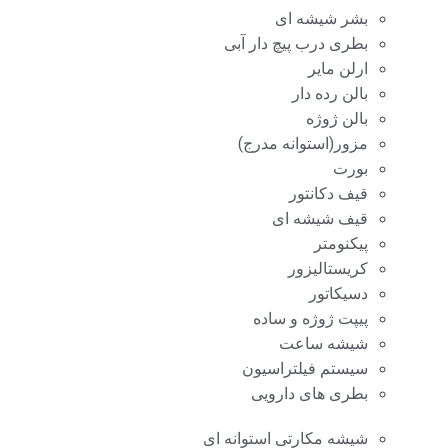
بشر شیشه ای
بطری درب پیچ دار آبی
ارلن مایر
بالن رده دار
بالن ژوژه
مزور(استوانه مدرج)
بورت
قیف دکانتور
قیف شیشه ای
پیکنومتر
کریستالیزور
دسیکاتور
پیپت ژوژه و ساده
شیشه ساعت
سیستم فیلتراسیون
بطری های دارویی
شیشه مکارتی استوانه ای