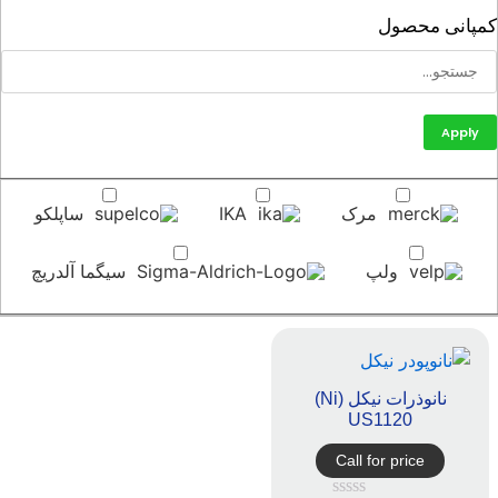
پانی محصول
Apply
مرک
IKA
ساپلکو
ولپ
سیگما آلدریچ
نانوذرات نیکل (Ni)
US1120
Call for price