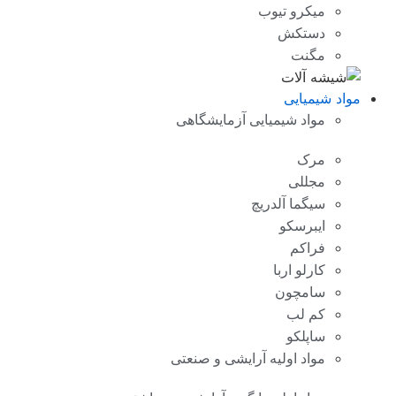
میکرو تیوب
دستکش
مگنت
مواد شیمیایی
مواد شیمیایی آزمایشگاهی
مرک
مجللی
سیگما آلدریچ
ایبرسکو
فراکم
کارلو اربا
سامچون
کم لب
ساپلکو
مواد اولیه آرایشی و صنعتی