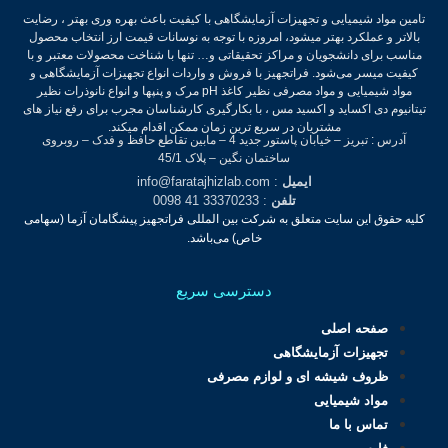
تامین مواد شیمیایی و تجهیزات آزمایشگاهی با کیفیت باعث بهره وری بهتر ، رضایت
بالاتر و عملکرد بهتر میشود، امروزه با توجه به نوسانات قیمت ارز انتخاب محصول
مناسب برای دانشجویان و مراکز تحقیقاتی و… تنها با شناخت محصولات معتبر و با
کیفیت میسر می‌شود.
فراتجهیز با فروش و واردات انواع تجهیزات آزمایشگاهی و
مواد شیمیایی و مواد مصرفی نظیر کاغذ pH مرک و پنپها و انواع نانوذرات نظیر
تیتانیوم دی اکساید و اکسید مس ، با بکارگیری کارشناسان مجرب برای رفع نیاز های
مشتریان در سریع ترین زمان ممکن اقدام میکند.
آدرس : تبریز – خیابان پاستور جدید 4 – مابین تقاطع حافظ و فدک – روبروی
ساختمان نگین – پلاک 45/1
ایمیل
: info@faratajhizlab.com
تلفن
: 33370233 41 0098
کلیه حقوق این سایت متعلق به شرکت بین المللی فراتجهیز پیشگامان آزما (سهامی
خاص) می‌باشد.
دسترسی سریع
صفحه اصلی
تجهیزات آزمایشگاهی
ظروف شیشه ای و لوازم مصرفی
مواد شیمیایی
تماس با ما