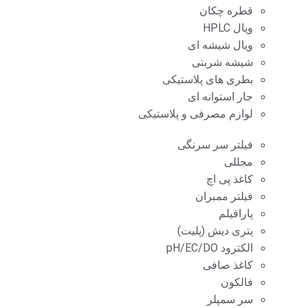
قطره چکان
ویال HPLC
ویال شیشه ای
شیشه شربتی
بطری های پلاستیکی
جار استوانه ای
لوازم مصرفی و پلاستیکی
فیلتر سر سرنگی
مجللی
کاغذ پی اچ
فیلتر ممبران
پارافیلم
پتری دیش (پلیت)
الکترود pH/EC/DO
کاغذ صافی
فالکون
سر سمپلر