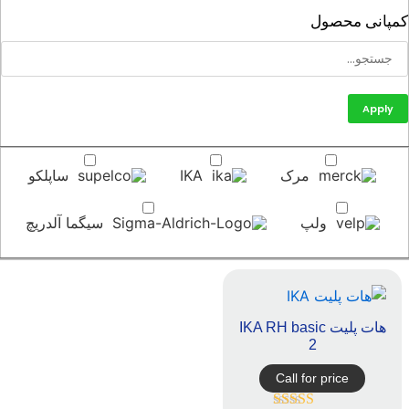
پانی محصول
Apply
مرک
IKA
ساپلکو
ولپ
سیگما آلدریچ
هات پلیت IKA RH basic
2
Call for price