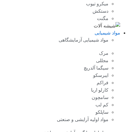
میکرو تیوب
دستکش
مگنت
مواد شیمیایی
مواد شیمیایی آزمایشگاهی
مرک
مجللی
سیگما آلدریچ
ایبرسکو
فراکم
کارلو اربا
سامچون
کم لب
ساپلکو
مواد اولیه آرایشی و صنعتی