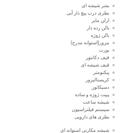
بشر شیشه ای
بطری درب پیچ دار آبی
ارلن مایر
بالن رده دار
بالن ژوژه
مزور(استوانه مدرج)
بورت
قیف دکانتور
قیف شیشه ای
پیکنومتر
کریستالیزور
دسیکاتور
پیپت ژوژه و ساده
شیشه ساعت
سیستم فیلتراسیون
بطری های دارویی
شیشه مکارتی استوانه ای