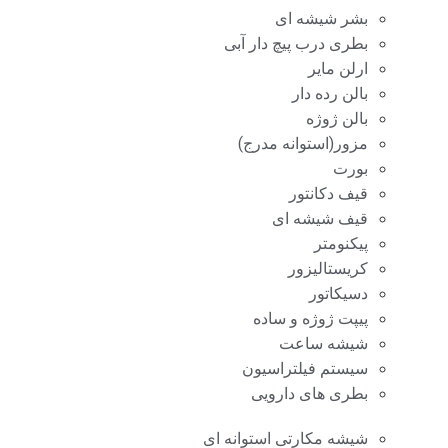
بشر شیشه ای
بطری درب پیچ دار آبی
ارلن مایر
بالن رده دار
بالن ژوژه
مزور(استوانه مدرج)
بورت
قیف دکانتور
قیف شیشه ای
پیکنومتر
کریستالیزور
دسیکاتور
پیپت ژوژه و ساده
شیشه ساعت
سیستم فیلتراسیون
بطری های دارویی
شیشه مکارتی استوانه ای