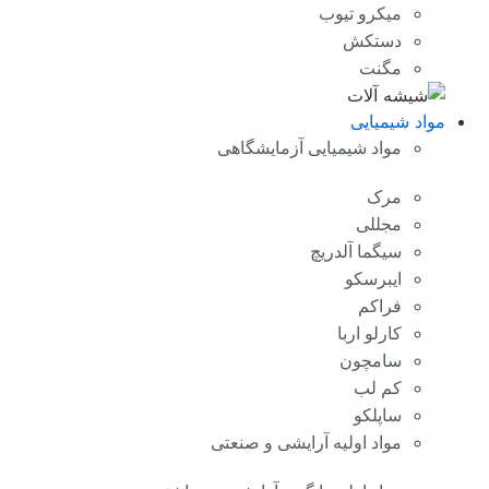
میکرو تیوب
دستکش
مگنت
مواد شیمیایی
مواد شیمیایی آزمایشگاهی
مرک
مجللی
سیگما آلدریچ
ایبرسکو
فراکم
کارلو اربا
سامچون
کم لب
ساپلکو
مواد اولیه آرایشی و صنعتی