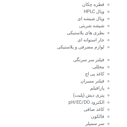
قطره چکان
ویال HPLC
ویال شیشه ای
شیشه شربتی
بطری های پلاستیکی
جار استوانه ای
لوازم مصرفی و پلاستیکی
فیلتر سر سرنگی
مجللی
کاغذ پی اچ
فیلتر ممبران
پارافیلم
پتری دیش (پلیت)
الکترود pH/EC/DO
کاغذ صافی
فالکون
سر سمپلر