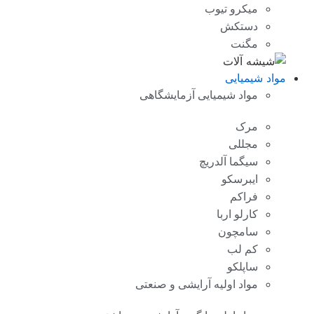
میکرو تیوب
دستکش
مگنت
مواد شیمیایی
مواد شیمیایی آزمایشگاهی
مرک
مجللی
سیگما آلدریچ
ایبرسکو
فراکم
کارلو اربا
سامچون
کم لب
ساپلکو
مواد اولیه آرایشی و صنعتی