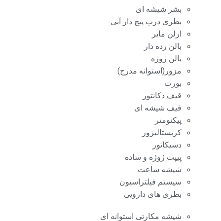
بشر شیشه ای
بطری درب پیچ دار آبی
ارلن مایر
بالن رده دار
بالن ژوژه
مزور(استوانه مدرج)
بورت
قیف دکانتور
قیف شیشه ای
پیکنومتر
کریستالیزور
دسیکاتور
پیپت ژوژه و ساده
شیشه ساعت
سیستم فیلتراسیون
بطری های دارویی
شیشه مکارتی استوانه ای