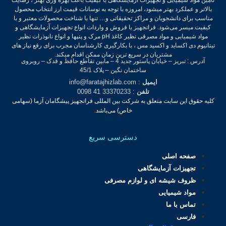
بالاتر و عملکرد بهتر میشود، امروزه با توجه به نوسانات قیمت ارز انتخاب محصول
مناسب برای دانشجویان و مراکز تحقیقاتی و… تنها با شناخت محصولات معتبر و با
کیفیت میسر می‌شود.
فراتجهیز با فروش و واردات انواع تجهیزات آزمایشگاهی و
مواد شیمیایی و مواد مصرفی نظیر کاغذ pH مرک و پنپها و انواع نانوذرات نظیر
تیتانیوم دی اکساید و اکسید مس ، با بکارگیری کارشناسان مجرب برای رفع نیاز های
مشتریان در سریع ترین زمان ممکن اقدام میکند.
آدرس : تبریز – خیابان پاستور جدید 4 – مابین تقاطع حافظ و فدک – روبروی
ساختمان نگین – پلاک 45/1
ایمیل
: info@faratajhizlab.com
تلفن
: 33370233 41 0098
کلیه حقوق این سایت متعلق به شرکت بین المللی فراتجهیز پیشگامان آزما (سهامی
خاص) می‌باشد.
دسترسی سریع
صفحه اصلی
تجهیزات آزمایشگاهی
ظروف شیشه ای و لوازم مصرفی
مواد شیمیایی
تماس با ما
فارسی