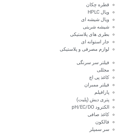
قطره چکان
ویال HPLC
ویال شیشه ای
شیشه شربتی
بطری های پلاستیکی
جار استوانه ای
لوازم مصرفی و پلاستیکی
فیلتر سر سرنگی
مجللی
کاغذ پی اچ
فیلتر ممبران
پارافیلم
پتری دیش (پلیت)
الکترود pH/EC/DO
کاغذ صافی
فالکون
سر سمپلر