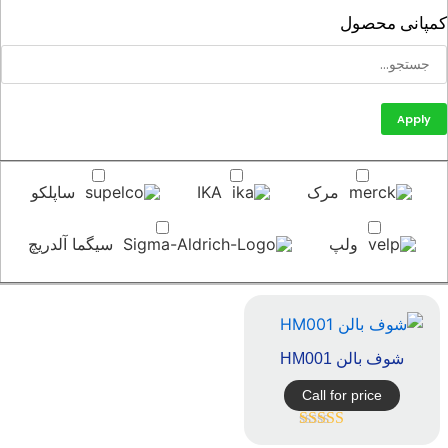
پانی محصول
Apply
مرک
IKA
ساپلکو
ولپ
سیگما آلدریچ
شوف بالن HM001
Call for price
امتیاز
5.00
از