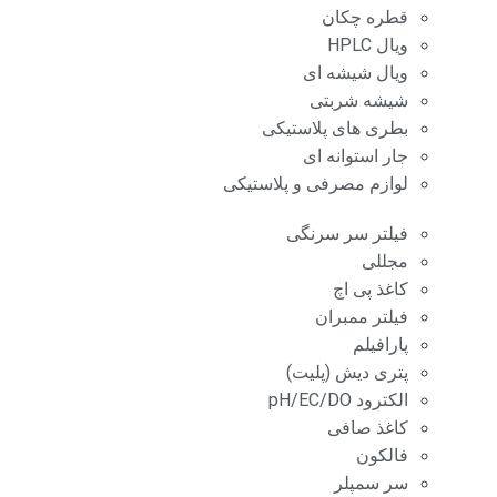
قطره چکان
ویال HPLC
ویال شیشه ای
شیشه شربتی
بطری های پلاستیکی
جار استوانه ای
لوازم مصرفی و پلاستیکی
فیلتر سر سرنگی
مجللی
کاغذ پی اچ
فیلتر ممبران
پارافیلم
پتری دیش (پلیت)
الکترود pH/EC/DO
کاغذ صافی
فالکون
سر سمپلر