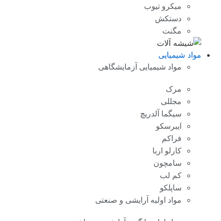
میکرو تیوب
دستکش
مگنت
مواد شیمیایی
مواد شیمیایی آزمایشگاهی
مرک
مجللی
سیگما آلدریچ
ایبرسکو
فراکم
کارلو اربا
سامچون
کم لب
ساپلکو
مواد اولیه آرایشی و صنعتی