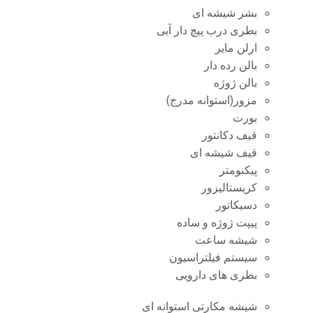
بشر شیشه ای
بطری درب پیچ دار آبی
ارلن مایر
بالن رده دار
بالن ژوژه
مزور(استوانه مدرج)
بورت
قیف دکانتور
قیف شیشه ای
پیکنومتر
کریستالیزور
دسیکاتور
پیپت ژوژه و ساده
شیشه ساعت
سیستم فیلتراسیون
بطری های دارویی
شیشه مکارتی استوانه ای