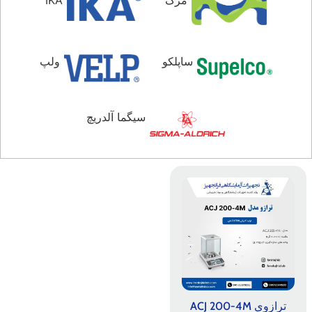
ساپلکو
ولپ
سیگما آلدریچ
ترازوی ACJ 200-4M