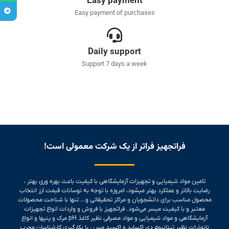
Easy payment
Easy payment of purchases
Daily support
Support 7 days a week
فراتجهیز فراتر از یک شرکت معمولی است!
تامین مواد شیمیایی و تجهیزات آزمایشگاهی با کیفیت باعث بهره وری بهتر ،
رضایت بالاتر و عملکرد بهتر میشود، امروزه با توجه به نوسانات قیمت ارز انتخاب
محصول مناسب برای دانشجویان و مراکز تحقیقاتی و… تنها با شناخت محصولات
معتبر و با کیفیت میسر می‌شود.
فراتجهیز با فروش و واردات انواع تجهیزات
آزمایشگاهی و مواد شیمیایی و مواد مصرفی نظیر کاغذ pH مرک و پنپها و انواع
نانوذرات نظیر تیتانیوم دی اکساید و اکسید مس ، با بکارگیری کارشناسان مجرب