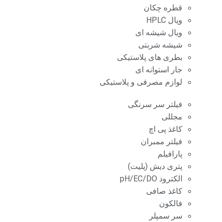
قطره چکان
ویال HPLC
ویال شیشه ای
شیشه شربتی
بطری های پلاستیکی
جار استوانه ای
لوازم مصرفی و پلاستیکی
فیلتر سر سرنگی
مجللی
کاغذ پی اچ
فیلتر ممبران
پارافیلم
پتری دیش (پلیت)
الکترود pH/EC/DO
کاغذ صافی
فالکون
سر سمپلر