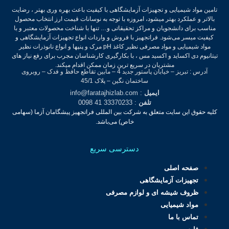
تامین مواد شیمیایی و تجهیزات آزمایشگاهی با کیفیت باعث بهره وری بهتر ، رضایت
بالاتر و عملکرد بهتر میشود، امروزه با توجه به نوسانات قیمت ارز انتخاب محصول
مناسب برای دانشجویان و مراکز تحقیقاتی و… تنها با شناخت محصولات معتبر و با
کیفیت میسر می‌شود.
فراتجهیز با فروش و واردات انواع تجهیزات آزمایشگاهی و
مواد شیمیایی و مواد مصرفی نظیر کاغذ pH مرک و پنپها و انواع نانوذرات نظیر
تیتانیوم دی اکساید و اکسید مس ، با بکارگیری کارشناسان مجرب برای رفع نیاز های
مشتریان در سریع ترین زمان ممکن اقدام میکند.
آدرس : تبریز – خیابان پاستور جدید 4 – مابین تقاطع حافظ و فدک – روبروی
ساختمان نگین – پلاک 45/1
ایمیل
: info@faratajhizlab.com
تلفن
: 33370233 41 0098
کلیه حقوق این سایت متعلق به شرکت بین المللی فراتجهیز پیشگامان آزما (سهامی
خاص) می‌باشد.
دسترسی سریع
صفحه اصلی
تجهیزات آزمایشگاهی
ظروف شیشه ای و لوازم مصرفی
مواد شیمیایی
تماس با ما