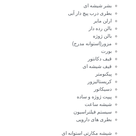
بشر شیشه ای
بطری درب پیچ دار آبی
ارلن مایر
بالن رده دار
بالن ژوژه
مزور(استوانه مدرج)
بورت
قیف دکانتور
قیف شیشه ای
پیکنومتر
کریستالیزور
دسیکاتور
پیپت ژوژه و ساده
شیشه ساعت
سیستم فیلتراسیون
بطری های دارویی
شیشه مکارتی استوانه ای