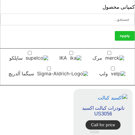
پانی محصول
Apply
مرک
IKA
ساپلکو
ولپ
سیگما آلدریچ
نانوذرات کبالت اکسید
US3056
Call for price