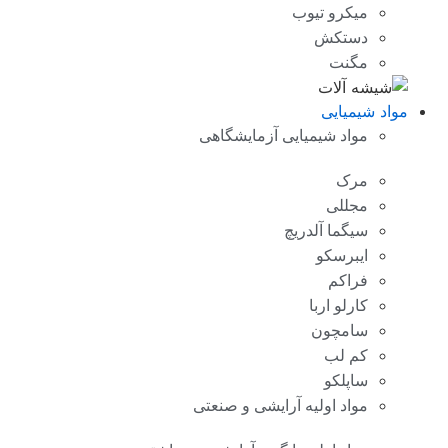
میکرو تیوب
دستکش
مگنت
مواد شیمیایی
مواد شیمیایی آزمایشگاهی
مرک
مجللی
سیگما آلدریچ
ایبرسکو
فراکم
کارلو اربا
سامچون
کم لب
ساپلکو
مواد اولیه آرایشی و صنعتی