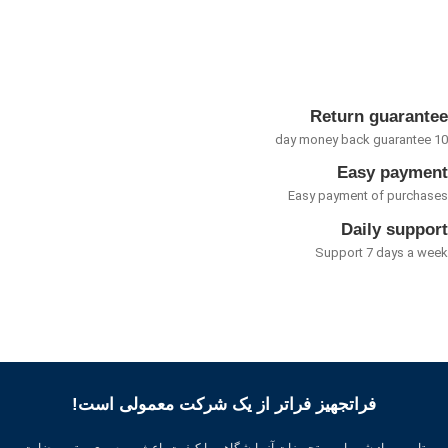
5
Return guarant
Easy payme
Easy payment of purcha
Daily suppo
Support 7 days a w
فراتجهیز فراتر از یک شرکت معمولی است!
تامین مواد شیمیایی و تجهیزات آزمایشگاهی با کیفیت باعث بهره وری بهتر ، رضایت