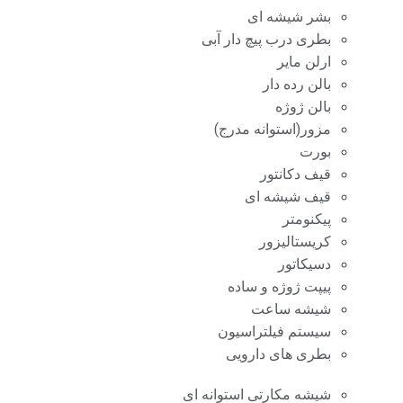
بشر شیشه ای
بطری درب پیچ دار آبی
ارلن مایر
بالن رده دار
بالن ژوژه
مزور(استوانه مدرج)
بورت
قیف دکانتور
قیف شیشه ای
پیکنومتر
کریستالیزور
دسیکاتور
پیپت ژوژه و ساده
شیشه ساعت
سیستم فیلتراسیون
بطری های دارویی
شیشه مکارتی استوانه ای