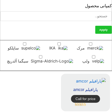
پانی محصول
Apply
مرک
IKA
ساپلکو
ولپ
سیگما آلدریچ
پارافیلم amcor
Call for price
امتیاز
5.00
از