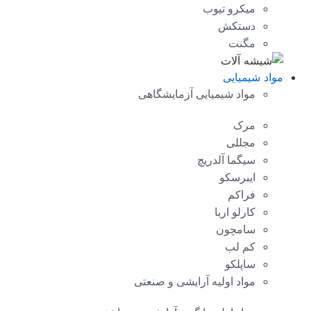
میکرو تیوب
دستکش
مگنت
مواد شیمیایی
مواد شیمیایی آزمایشگاهی
مرک
مجللی
سیگما آلدریچ
ایبرسکو
فراکم
کارلو اربا
سامچون
کم لب
ساپلکو
مواد اولیه آرایشی و صنعتی