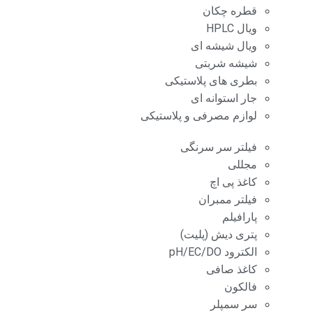
قطره چکان
ویال HPLC
ویال شیشه ای
شیشه شربتی
بطری های پلاستیکی
جار استوانه ای
لوازم مصرفی و پلاستیکی
فیلتر سر سرنگی
مجللی
کاغذ پی اچ
فیلتر ممبران
پارافیلم
پتری دیش (پلیت)
الکترود pH/EC/DO
کاغذ صافی
فالکون
سر سمپلر