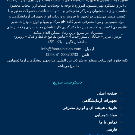
بالاتر و عملکرد بهتر میشود، امروزه با توجه به نوسانات قیمت ارز انتخاب محصول
مناسب برای دانشجویان و مراکز تحقیقاتی و… تنها با شناخت محصولات معتبر و با
کیفیت میسر می‌شود.
فراتجهیز با فروش و واردات انواع تجهیزات آزمایشگاهی و
مواد شیمیایی و مواد مصرفی نظیر کاغذ pH مرک و پنپها و انواع نانوذرات نظیر
تیتانیوم دی اکساید و اکسید مس ، با بکارگیری کارشناسان مجرب برای رفع نیاز های
مشتریان در سریع ترین زمان ممکن اقدام میکند.
آدرس : تبریز – خیابان پاستور جدید 4 – مابین تقاطع حافظ و فدک – روبروی
ساختمان نگین – پلاک 45/1
ایمیل
: info@faratajhizlab.com
تلفن
: 33370233 41 0098
کلیه حقوق این سایت متعلق به شرکت بین المللی فراتجهیز پیشگامان آزما (سهامی
خاص) می‌باشد.
دسترسی سریع
صفحه اصلی
تجهیزات آزمایشگاهی
ظروف شیشه ای و لوازم مصرفی
مواد شیمیایی
تماس با ما
فارسی