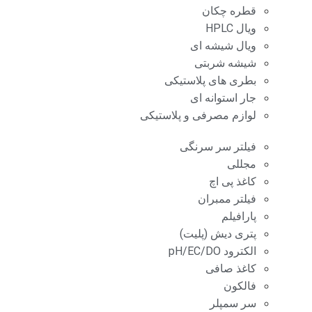
قطره چکان
ویال HPLC
ویال شیشه ای
شیشه شربتی
بطری های پلاستیکی
جار استوانه ای
لوازم مصرفی و پلاستیکی
فیلتر سر سرنگی
مجللی
کاغذ پی اچ
فیلتر ممبران
پارافیلم
پتری دیش (پلیت)
الکترود pH/EC/DO
کاغذ صافی
فالکون
سر سمپلر