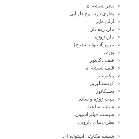
بشر شیشه ای
بطری درب پیچ دار آبی
ارلن مایر
بالن رده دار
بالن ژوژه
مزور(استوانه مدرج)
بورت
قیف دکانتور
قیف شیشه ای
پیکنومتر
کریستالیزور
دسیکاتور
پیپت ژوژه و ساده
شیشه ساعت
سیستم فیلتراسیون
بطری های دارویی
شیشه مکارتی استوانه ای