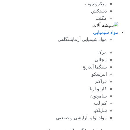
میکرو تیوب
دستکش
مگنت
مواد شیمیایی
مواد شیمیایی آزمایشگاهی
مرک
مجللی
سیگما آلدریچ
ایبرسکو
فراکم
کارلو اربا
سامچون
کم لب
ساپلکو
مواد اولیه آرایشی و صنعتی