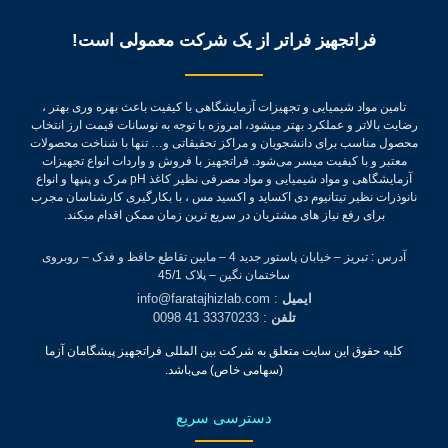
فراتجهیز فراتر از یک شرکت معمولی است!
تامین مواد شیمیایی و تجهیزات آزمایشگاهی با کیفیت باعث بهره وری بهتر ،
رضایت بالاتر و عملکرد بهتر میشود، امروزه با توجه به نوسانات قیمت ارز انتخاب
محصول مناسب برای دانشجویان و مراکز تحقیقاتی و… تنها با شناخت محصولات
معتبر و با کیفیت میسر می‌شود.
فراتجهیز با فروش و واردات انواع تجهیزات
آزمایشگاهی و مواد شیمیایی و مواد مصرفی نظیر کاغذ pH مرک و پنپها و انواع
نانوذرات نظیر تیتانیوم دی اکساید و اکسید مس ، با بکارگیری کارشناسان مجرب
برای رفع نیاز های مشتریان در سریع ترین زمان ممکن اقدام میکند.
آدرس : تبریز – خیابان پاستور جدید 4 – مابین تقاطع حافظ و فدک – روبروی
ساختمان نگین – پلاک 45/1
ایمیل
: info@faratajhizlab.com
تلفن
: 33370233 41 0098
کلیه حقوق این سایت متعلق به شرکت بین المللی فراتجهیز پیشگامان آزما
(سهامی خاص) می‌باشد.
دسترسی سریع