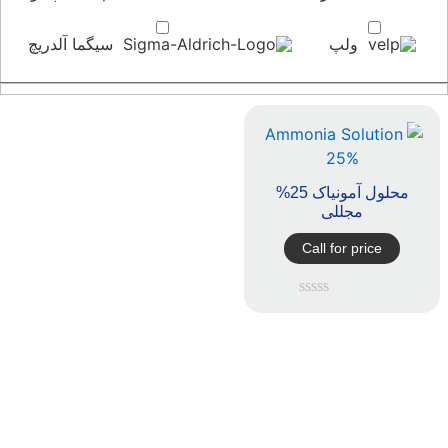
ولپ
سیگما آلدریچ
محلول آمونیاک 25%
مجللی
Call for price
امتیاز
0
از
5