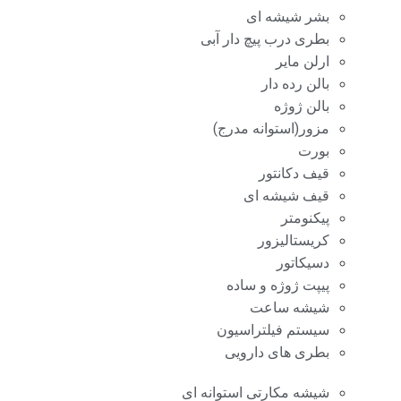
بشر شیشه ای
بطری درب پیچ دار آبی
ارلن مایر
بالن رده دار
بالن ژوژه
مزور(استوانه مدرج)
بورت
قیف دکانتور
قیف شیشه ای
پیکنومتر
کریستالیزور
دسیکاتور
پیپت ژوژه و ساده
شیشه ساعت
سیستم فیلتراسیون
بطری های دارویی
شیشه مکارتی استوانه ای