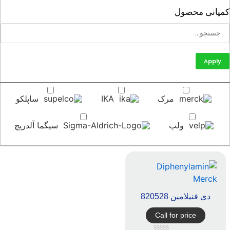
پانی محصول
Apply
مرک
IKA
ساپلکو
ولپ
سیگما آلدریچ
دی فنیلامین 820528
Call for price