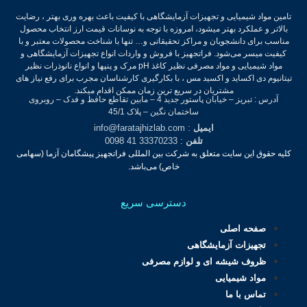
تامین مواد شیمیایی و تجهیزات آزمایشگاهی با کیفیت باعث بهره وری بهتر ، رضایت
بالاتر و عملکرد بهتر میشود، امروزه با توجه به نوسانات قیمت ارز انتخاب محصول
مناسب برای دانشجویان و مراکز تحقیقاتی و… تنها با شناخت محصولات معتبر و با
کیفیت میسر می‌شود.
فراتجهیز با فروش و واردات انواع تجهیزات آزمایشگاهی و
مواد شیمیایی و مواد مصرفی نظیر کاغذ pH مرک و پنپها و انواع نانوذرات نظیر
تیتانیوم دی اکساید و اکسید مس ، با بکارگیری کارشناسان مجرب برای رفع نیاز های
مشتریان در سریع ترین زمان ممکن اقدام میکند.
آدرس : تبریز – خیابان پاستور جدید 4 – مابین تقاطع حافظ و فدک – روبروی
ساختمان نگین – پلاک 45/1
ایمیل
: info@faratajhizlab.com
تلفن
: 33370233 41 0098
کلیه حقوق این سایت متعلق به شرکت بین المللی فراتجهیز پیشگامان آزما (سهامی
خاص) می‌باشد.
دسترسی سریع
صفحه اصلی
تجهیزات آزمایشگاهی
ظروف شیشه ای و لوازم مصرفی
مواد شیمیایی
تماس با ما