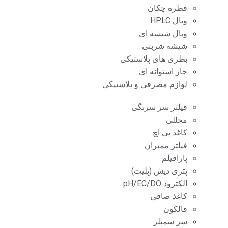
قطره چکان
ویال HPLC
ویال شیشه ای
شیشه شربتی
بطری های پلاستیکی
جار استوانه ای
لوازم مصرفی و پلاستیکی
فیلتر سر سرنگی
مجللی
کاغذ پی اچ
فیلتر ممبران
پارافیلم
پتری دیش (پلیت)
الکترود pH/EC/DO
کاغذ صافی
فالکون
سر سمپلر