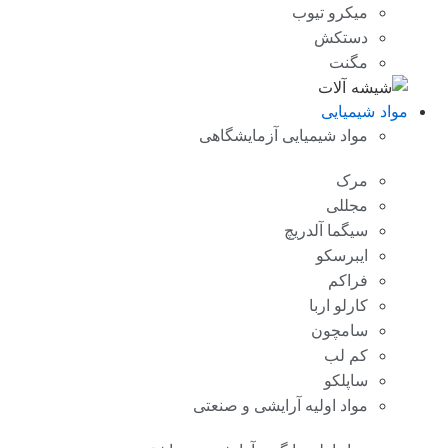
میکرو تیوب
دستکش
مگنت
مواد شیمیایی
مواد شیمیایی آزمایشگاهی
مرک
مجللی
سیگما آلدریچ
ایبرسکو
فراکم
کارلو اربا
سامچون
کم لب
ساپلکو
مواد اولیه آرایشی و صنعتی