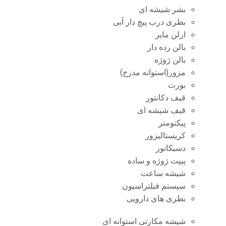
بشر شیشه ای
بطری درب پیچ دار آبی
ارلن مایر
بالن رده دار
بالن ژوژه
مزور(استوانه مدرج)
بورت
قیف دکانتور
قیف شیشه ای
پیکنومتر
کریستالیزور
دسیکاتور
پیپت ژوژه و ساده
شیشه ساعت
سیستم فیلتراسیون
بطری های دارویی
شیشه مکارتی استوانه ای