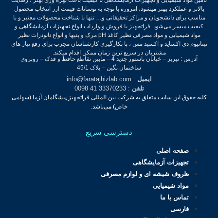
بالاتر و عملکرد بهتر میشود، امروزه با توجه به نوسانات قیمت ارز انتخاب محصول
مناسب برای دانشجویان و مراکز تحقیقاتی و… تنها با شناخت محصولات معتبر و با
کیفیت میسر می‌شود.
فراتجهیز با فروش و واردات انواع تجهیزات آزمایشگاهی و
مواد شیمیایی و مواد مصرفی نظیر کاغذ pH مرک و پنپها و انواع نانوذرات نظیر
تیتانیوم دی اکساید و اکسید مس ، با بکارگیری کارشناسان مجرب برای رفع نیاز های
مشتریان در سریع ترین زمان ممکن اقدام میکند.
آدرس : تبریز – خیابان پاستور جدید 4 – مابین تقاطع حافظ و فدک – روبروی
ساختمان نگین – پلاک 45/1
ایمیل
: info@faratajhizlab.com
تلفن
: 33370233 41 0098
کلیه حقوق این سایت متعلق به شرکت بین المللی فراتجهیز پیشگامان آزما (سهامی
خاص) می‌باشد.
دسترسی سریع
صفحه اصلی
تجهیزات آزمایشگاهی
ظروف شیشه ای و لوازم مصرفی
مواد شیمیایی
تماس با ما
فارسی