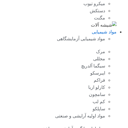
میکرو تیوب
دستکش
مگنت
مواد شیمیایی
مواد شیمیایی آزمایشگاهی
مرک
مجللی
سیگما آلدریچ
ایبرسکو
فراکم
کارلو اربا
سامچون
کم لب
ساپلکو
مواد اولیه آرایشی و صنعتی