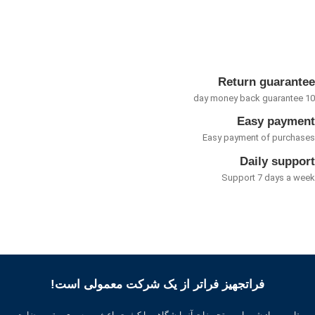
5
Return guarant
Easy payme
Easy payment of purcha
Daily suppo
Support 7 days a w
فراتجهیز فراتر از یک شرکت معمولی است!
تامین مواد شیمیایی و تجهیزات آزمایشگاهی با کیفیت باعث بهره وری بهتر ، رضایت