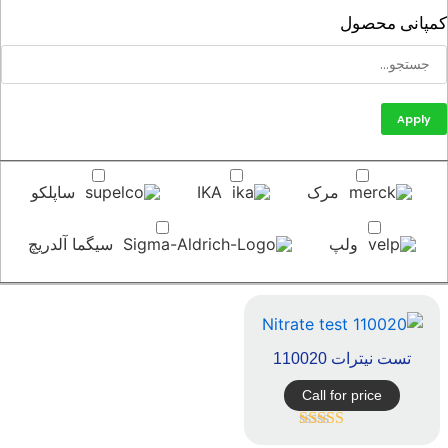
پانی محصول
Apply
مرک
IKA
ساپلکو
ولپ
سیگما آلدریچ
تست نیترات 110020
Call for price
امتیاز
5.00
از