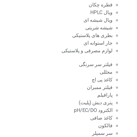
قطره چکان
ویال HPLC
ویال شیشه ای
شیشه شربتی
بطری های پلاستیکی
جار استوانه ای
لوازم مصرفی و پلاستیکی
فیلتر سر سرنگی
مجللی
کاغذ پی اچ
فیلتر ممبران
پارافیلم
پتری دیش (پلیت)
الکترود pH/EC/DO
کاغذ صافی
فالکون
سر سمپلر