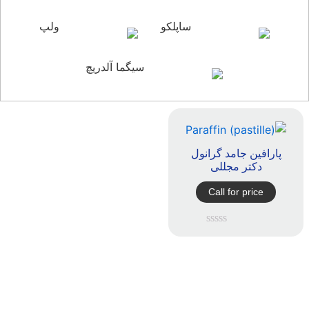
ساپلکو
ولپ
سیگما آلدریچ
پارافین جامد گرانول
دکتر مجللی
Call for price
امتیاز
0
از
5