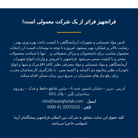
فراتجهیز فراتر از یک شرکت معمولی است!
تامین مواد شیمیایی و تجهیزات آزمایشگاهی با کیفیت باعث بهره وری بهتر ،
رضایت بالاتر و عملکرد بهتر میشود، امروزه با توجه به نوسانات قیمت ارز انتخاب
محصول مناسب برای دانشجویان و مراکز تحقیقاتی و… تنها با شناخت محصولات
معتبر و با کیفیت میسر می‌شود.
فراتجهیز با فروش و واردات انواع تجهیزات
آزمایشگاهی و مواد شیمیایی و مواد مصرفی نظیر کاغذ pH مرک و پنپها و انواع
نانوذرات نظیر تیتانیوم دی اکساید و اکسید مس ، با بکارگیری کارشناسان مجرب
برای رفع نیاز های مشتریان در سریع ترین زمان ممکن اقدام میکند.
آدرس : تبریز – خیابان پاستور جدید 4 – مابین تقاطع حافظ و فدک – روبروی
ساختمان نگین – پلاک 45/1
ایمیل
: info@faratajhizlab.com
تلفن
: 33370233 41 0098
کلیه حقوق این سایت متعلق به شرکت بین المللی فراتجهیز پیشگامان آزما
(سهامی خاص) می‌باشد.
دسترسی سریع