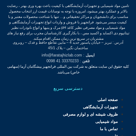
تامین مواد شیمیایی و تجهیزات آزمایشگاهی با کیفیت باعث بهره وری بهتر ، رضایت
بالاتر و عملکرد بهتر میشود، امروزه با توجه به نوسانات قیمت ارز انتخاب محصول
مناسب برای دانشجویان و مراکز تحقیقاتی و… تنها با شناخت محصولات معتبر و با
کیفیت میسر می‌شود.
فراتجهیز با فروش و واردات انواع تجهیزات آزمایشگاهی و
مواد شیمیایی و مواد مصرفی نظیر کاغذ pH مرک و پنپها و انواع نانوذرات نظیر
تیتانیوم دی اکساید و اکسید مس ، با بکارگیری کارشناسان مجرب برای رفع نیاز های
مشتریان در سریع ترین زمان ممکن اقدام میکند.
آدرس : تبریز – خیابان پاستور جدید 4 – مابین تقاطع حافظ و فدک – روبروی
ساختمان نگین – پلاک 45/1
ایمیل
: info@faratajhizlab.com
تلفن
: 33370233 41 0098
کلیه حقوق این سایت متعلق به شرکت بین المللی فراتجهیز پیشگامان آزما (سهامی
خاص) می‌باشد.
دسترسی سریع
صفحه اصلی
تجهیزات آزمایشگاهی
ظروف شیشه ای و لوازم مصرفی
مواد شیمیایی
تماس با ما