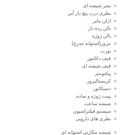
بشر شیشه ای
بطری درب پیچ دار آبی
ارلن مایر
بالن رده دار
بالن ژوژه
مزور(استوانه مدرج)
بورت
قیف دکانتور
قیف شیشه ای
پیکنومتر
کریستالیزور
دسیکاتور
پیپت ژوژه و ساده
شیشه ساعت
سیستم فیلتراسیون
بطری های دارویی
شیشه مکارتی استوانه ای