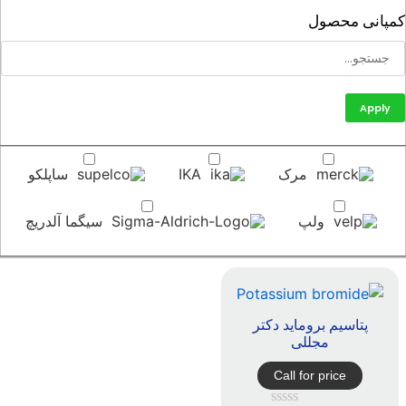
پانی محصول
Apply
مرک
IKA
ساپلکو
ولپ
سیگما آلدریچ
پتاسیم بروماید دکتر
مجللی
Call for price