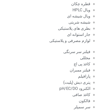
قطره چکان
ویال HPLC
ویال شیشه ای
شیشه شربتی
بطری های پلاستیکی
جار استوانه ای
لوازم مصرفی و پلاستیکی
فیلتر سر سرنگی
مجللی
کاغذ پی اچ
فیلتر ممبران
پارافیلم
پتری دیش (پلیت)
الکترود pH/EC/DO
کاغذ صافی
فالکون
سر سمپلر