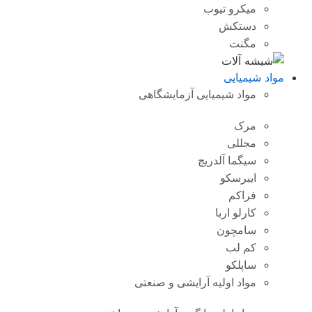
میکرو تیوب
دستکش
مگنت
مواد شیمیایی
مواد شیمیایی آزمایشگاهی
مرک
مجللی
سیگما آلدریچ
ایبرسکو
فراکم
کارلو اربا
سامچون
کم لب
ساپلکو
مواد اولیه آرایشی و صنعتی